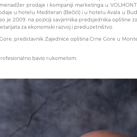
je menadžer prodaje i kompaniji marketinga u VOLMONT M
rodaje u hotelu Mediteran (Bečići) i u hotelu Avala u Bud
je 2009. na poziciji savjetnika predsjednika opštine z
etarijata za ekonomski razvoj i preduzetništvo.
Gore, predstavnik Zajednice opština Crne Gore u Monten
se profesionalno bavio rukometom.