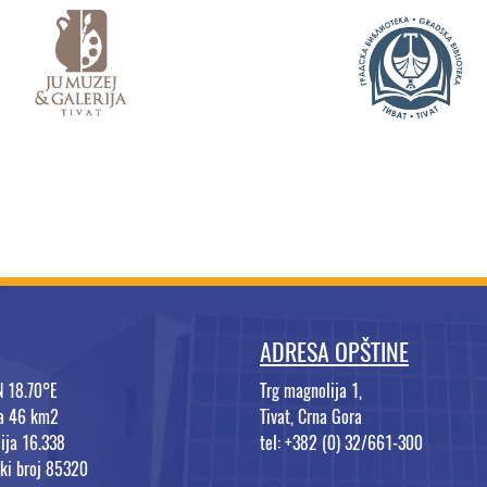
ADRESA OPŠTINE
N 18.70°E
Trg magnolija 1,
na 46 km2
Tivat, Crna Gora
ija 16.338
tel: +382 (0) 32/661-300
ki broj 85320