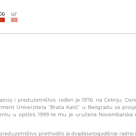
CG
ЦГ
azvoj i preduzetništvo, rođen je 1976. na Cetinju. Os
ažment Univerziteta “Braća Karić” u Beogradu sa pros
dentu u opštini, 1999-te mu je uručena Novembarska
 i preduzetništvo prethodilo je dvadesetogodišnje radn