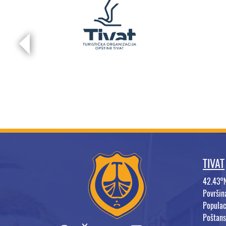
TIVAT
42.43°
Površi
Populac
Poštans