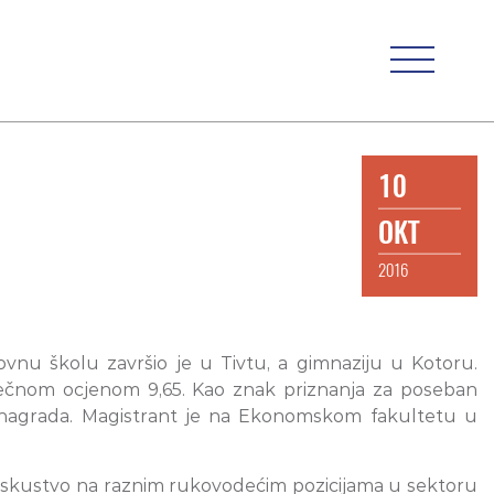
10
OKT
2016
novnu školu završio je u Tivtu, a gimnaziju u Kotoru.
ječnom ocjenom 9,65. Kao znak priznanja za poseban
 nagrada. Magistrant je na Ekonomskom fakultetu u
o iskustvo na raznim rukovodećim pozicijama u sektoru