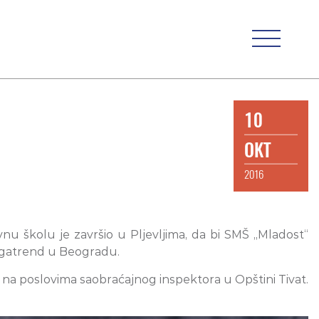
10
OKT
2016
vnu školu je završio u Pljevljima, da bi SMŠ „Mladost“
Megatrend u Beogradu.
o na poslovima saobraćajnog inspektora u Opštini Tivat.