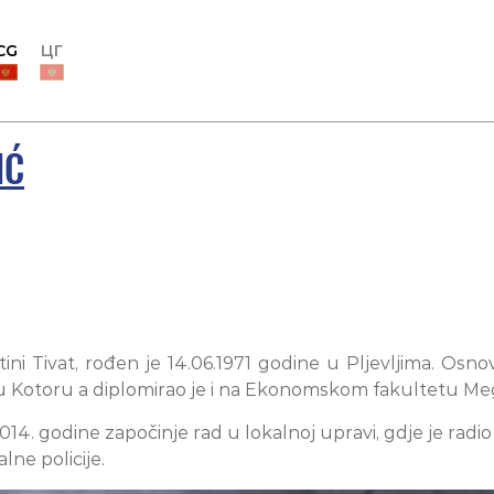
CG
ЦГ
IĆ
ini Tivat, rođen je 14.06.1971 godine u Pljevljima. Osno
oli u Kotoru a diplomirao je i na Ekonomskom fakultetu 
14. godine započinje rad u lokalnoj upravi, gdje je radi
lne policije.