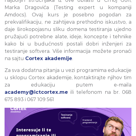
najboljih stručnjaka iz ove oblasti u Crnoj Gori,
Marka Dragovića (Testing expert u kompaniji
Amdocs). Ovaj kurs je posebno pogodan za
prekvalifikaciju, ne zahtijeva prethodno iskustvo, a
daje širokopojasnu sliku domena testiranja ujedno
pružajući potrebne alate, ideje, koncepte i tehnike
kako bi u budućnosti postali dobri inženjeri za
testiranje softvera. Više informacija možete pronaći
na sajtu
Cortex akademije
.
Za sva dodatna pitanja u vezi programima edukacije
u sklopu Cortex akademije, kontaktirajte njihov tim
za edukaciju putem e-maila
academy@ictcortex.me
ili telefonom na br. 068
675 893 i 067 109 561