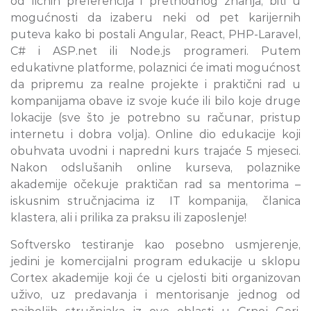
od ličnih preferencija i prethodnog znanja, biti u
mogućnosti da izaberu neki od pet karijernih
puteva kako bi postali Angular, React, PHP-Laravel,
C# i ASP.net ili Node.js programeri. Putem
edukativne platforme, polaznici će imati mogućnost
da pripremu za realne projekte i praktični rad u
kompanijama obave iz svoje kuće ili bilo koje druge
lokacije (sve što je potrebno su računar, pristup
internetu i dobra volja). Online dio edukacije koji
obuhvata uvodni i napredni kurs trajaće 5 mjeseci.
Nakon odslušanih online kurseva, polaznike
akademije očekuje praktičan rad sa mentorima –
iskusnim stručnjacima iz IT kompanija, članica
klastera, ali i prilika za praksu ili zaposlenje!
Softversko testiranje kao posebno usmjerenje,
jedini je komercijalni program edukacije u sklopu
Cortex akademije koji će u cjelosti biti organizovan
uživo, uz predavanja i mentorisanje jednog od