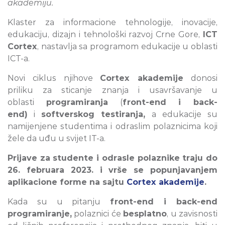
akademiju.
Klaster za informacione tehnologije, inovacije,
edukaciju, dizajn i tehnološki razvoj Crne Gore,
ICT
Cortex
, nastavlja sa programom edukacije u oblasti
ICT-a.
Novi ciklus njihove
Cortex akademije
donosi
priliku za sticanje znanja i usavršavanje u
oblasti
programiranja
(
front-end i back-
end)
i
softverskog testiranja,
a edukacije su
namijenjene studentima i odraslim polaznicima koji
žele da uđu u svijet IT-a.
Prijave za studente i odrasle polaznike
traju
do
26. februara 2023. i vrše se popunjavanjem
aplikacione forme na sajtu
Cortex akademije
.
Kada su u pitanju
front-end i back-end
programiranje,
polaznici će
besplatno
, u zavisnosti