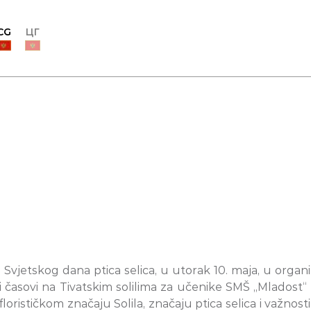
CG
ЦГ
vjetskog dana ptica selica, u utorak 10. maja, u organiz
časovi na Tivatskim solilima za učenike SMŠ „Mladost“ iz 
lorističkom značaju Solila, značaju ptica selica i važnos