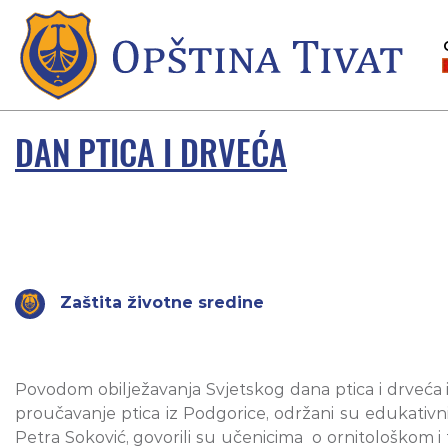
DAN PTICA I DRVEĆA
Zaštita životne sredine
Povodom obilježavanja Svjetskog dana ptica i drveća i S
proučavanje ptica iz Podgorice, održani su edukativni 
Petra Soković, govorili su učenicima o ornitološkom i f