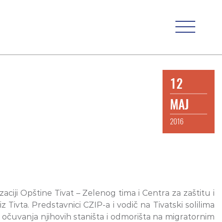
12
MAJ
2016
aciji Opštine Tivat – Zelenog tima i Centra za zaštitu i
Tivta. Predstavnici CZIP-a i vodič na Tivatski solilima
ti očuvanja njihovih staništa i odmorišta na migratornim