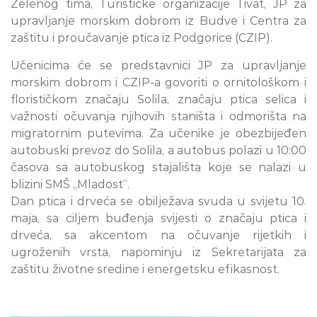
Zelenog tima, Turističke organizacije Tivat, JP za
upravljanje morskim dobrom iz Budve i Centra za
zaštitu i proučavanje ptica iz Podgorice (CZIP).
Učenicima će se predstavnici JP za upravljanje
morskim dobrom i CZIP-a govoriti o ornitološkom i
florističkom značaju Solila, značaju ptica selica i
važnosti očuvanja njihovih staništa i odmorišta na
migratornim putevima. Za učenike je obezbijeđen
autobuski prevoz do Solila, a autobus polazi u 10:00
časova sa autobuskog stajališta koje se nalazi u
blizini SMŠ „Mladost“.
Dan ptica i drveća se obilježava svuda u svijetu 10.
maja, sa ciljem buđenja svijesti o značaju ptica i
drveća, sa akcentom na očuvanje rijetkih i
ugroženih vrsta, napominju iz Sekretarijata za
zaštitu životne sredine i energetsku efikasnost.