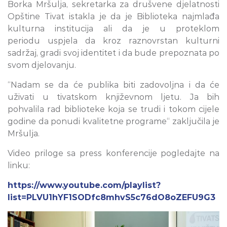
Borka Mršulja, sekretarka za drušvene djelatnosti
Opštine Tivat istakla je da je Biblioteka najmlađa
kulturna institucija ali da je u proteklom
periodu uspjela da kroz raznovrstan kulturni
sadržaj, gradi svoj identitet i da bude prepoznata po
svom djelovanju.
“Nadam se da će publika biti zadovoljna i da će
uživati u tivatskom književnom ljetu. Ja bih
pohvalila rad biblioteke koja se trudi i tokom cijele
godine da ponudi kvalitetne programe“ zaključila je
Mršulja.
Video priloge sa press konferencije pogledajte na
linku:
https://www.youtube.com/playlist?
list=PLVU1hYF1SODfc8mhvS5c76dO8oZEFU9G3