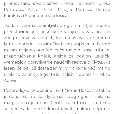
promovisano stvaralaštvo Enesa Halilovića, Uroša
Petrovića, Anite Panić, Mihajla Pantića, Damira
Karakaša i Slobodana Vladušića.
“Sedam veoma zanimljivih programa. Htjeli smo da
predstavimo još nekoliko značajnih stvaralaca, ali
zbog njihove zauzetosti, to smo ostavili za naredno
ljeto. Uporedo sa ovim Tivatskim književnim ljetom
mi nastavljamo ono što inače radimo. Naše rubrike,
preporučivanje knjiga, knjige za poklon, Leksički
vremeplov, objavljivanje naučnih radova o Tivtu. A s
jeseni će biti još dosta zanimljivih tribina. Već imamo
u planu zanimljive goste iz različitih oblasti“ – rekao
Abović.
Potpredsjednik opštine Tivat Goran Božović istakao
je da je bibliotečka djelatnost dugo godina bila na
marginama djelatnosti Centra za kulturu Tivat te da
se već sada može konstatovati, nakon nepunih