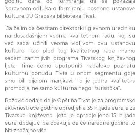
godinu dana od formiranja, da se pokazala
ispravnom odluka o formiranju posebne ustanove
kulture, JU Gradska bilbioteka Tivat.
“Ja želim da čestitam direktorki i glavnom uredniku
na dosadašnjem veoma kvalitetnom radu, koji su
već sada učinili veoma vidljivom ovu ustanovu
kulture. Kao plod tog kvalitetnog rada imamo
sedam zanimljivih programa Tivatskog književnog
ljeta. Time ćemo upotpuniti nadaleko poznatu
kulturnu ponudu Tivta u onom segmentu gdje
smo bili dijelom manjkavi. To je jedna kvalitetna
promocija, ne samo kulturna nego i turisitčka”.
Božović dodaje da je Opština Tivat je za programske
aktivnosti ove godine opredjelila 35 hiljada eura, a za
Tivatsko književno ljeto je opredjeljeno 15 hiljada
eura, dodajući da očekuje da će naredne godine to
biti značajno više.