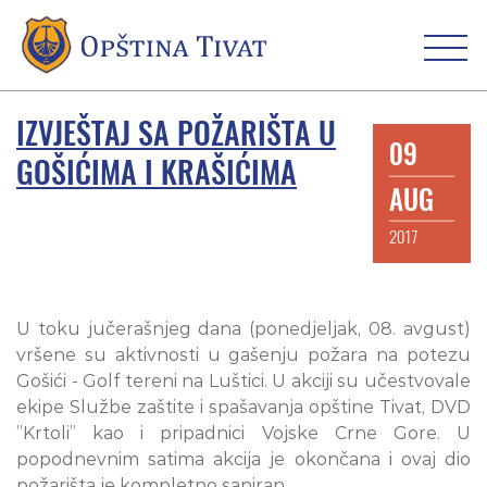
IZVJEŠTAJ SA POŽARIŠTA U
09
GOŠIĆIMA I KRAŠIĆIMA
AUG
2017
U toku jučerašnjeg dana (ponedjeljak, 08. avgust)
vršene su aktivnosti u gašenju požara na potezu
Gošići - Golf tereni na Luštici. U akciji su učestvovale
ekipe Službe zaštite i spašavanja opštine Tivat, DVD
”Krtoli” kao i pripadnici Vojske Crne Gore. U
popodnevnim satima akcija je okončana i ovaj dio
požarišta je kompletno saniran.