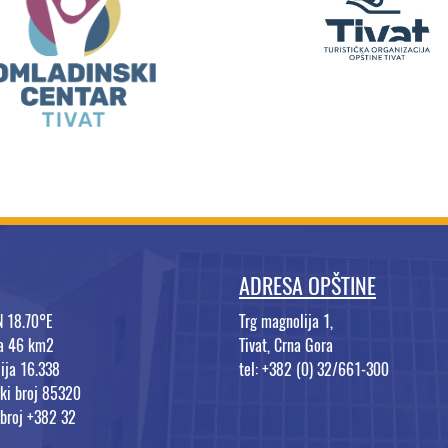
ADRESA OPŠTINE
N 18.70°E
Trg magnolija 1,
na 46 km2
Tivat, Crna Gora
ija 16.338
tel: +382 (0) 32/661-300
ki broj 85320
 broj +382 32