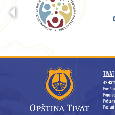
TIVAT
42.43°
Površi
Populac
Poštans
Pozivni