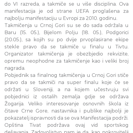
do VI razreda, a takmiče se u više disciplina. Ova
manifestacija je od strane UEFA proglašena za
najbolju manifestaciju u Evropi za 2010. godinu.
Takmičenja u Crnoj Gori su se do sada održala u
Baru (15. 05.), Bijelom Polju (18. 05.), Podgorici
(20.05.), sa kojih su po dvije prvoplasirane ekipe
stekle pravo da se takmiče u finalu u Tivtu.
Organizator takmičenja je obezbjedio rekvizite,
opremu neophodne za takmičenje kao i veliki broj
nagrada.
Pobjednik sa finalnog takmičenja u Crnoj Gori stiče
pravo da se takmiči na super finalu koje će se
održati u Sloveniji, a na kojem učestvuju svi
pobjednici iz ostalih zemalja gdje se održava
Žogarija. Veliko interesovanje osnovnih škola iz
čitave Crne Gore, nastavnika i publike najbolji je
pokazatelj ispravnosti da se ova Manifestacija podrži.
Opštinа Tivat podržava ovaj vid sportskog
dešаvаnjа. Zаdovoljstvo nаm je dа, kаo pokrovitelji