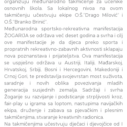
organizuju međunarodno takmičenje za učenike
osnovnih škola. Sa lokalnog nivoa na ovom
takmičenju učestvuju ekipe O.Š.“Drago Milović“ i
O.Š.“Branko Brinić“.
Međunarodna sportsko-rekreativna manifestacija
ŽOGARIJA se održava već deset godina a svrha i cilj
ove manifestacije je da djeca preko sporta i
propratnih rekreativno-zabavnih aktivnosti sklapaju
nova poznanstava i prijateljstva. Ova manifestacija
se uspješno održava u Austriji, Italiji, Mađarskoj,
Hrvatskoj, Srbiji, Bosni i Hercegovini, Makedoniji i
Crnoj Gori, te predstavlja svojevrstan most suživota,
saradnje i novih oblika povezivanja mladih
generacija susjednih zemalja. Sadržaji i svrha
Žogarije su razvijanje i podsticanje strpljivosti kroz,
fair-play u igrama sa loptom, nastupima navijačkih
ekipa, druženje i zabava sa pjevačkim i plesnim
takmičenjima, stvaranje kreativnih radionica.
Na takmičenjima učestvuju dječaci i djevojčice od I