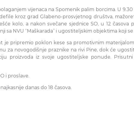
polaganjem vijenaca na Spomenik palim borcima. U 9.30 
defile kroz grad Glabeno-prosvjetnog društva, mažoretk
zvešće kolo, a nakon svečane sjednice SO, u 12 časov
nji sa NVU “Maškarada” i ugostiteljskim objektima koji s
 je pripremio poklon kese sa promotivnim materijalom.
ramu za novogodišnje praznike na rivi Pine, dok će ugosti
ciju proizvoda iz svoje ugostiteljske ponude. Prisut
O i proslave.
najkasnije danas do 18 časova.