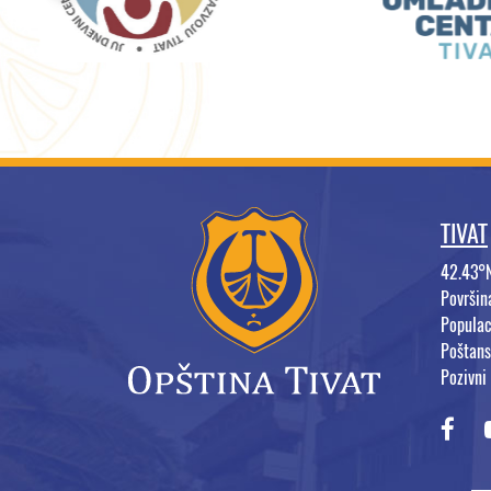
TIVAT
42.43°
Površi
Populac
Poštans
Pozivni