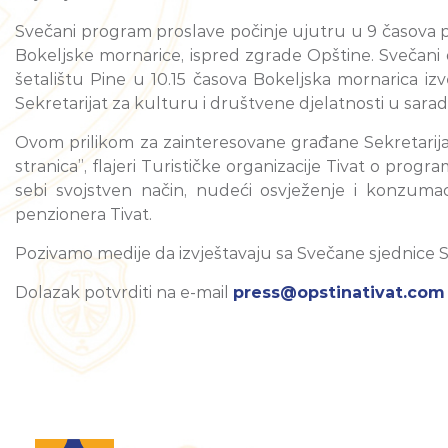
Svečani program proslave počinje ujutru u 9 časova 
Bokeljske mornarice, ispred zgrade Opštine. Svečani 
šetalištu Pine u 10.15 časova Bokeljska mornarica i
Sekretarijat za kulturu i društvene djelatnosti u sarad
Ovom prilikom za zainteresovane građane Sekretarijat
stranica”, flajeri Turističke organizacije Tivat o prog
sebi svojstven način, nudeći osvježenje i konzuma
penzionera Tivat.
Pozivamo medije da izvještavaju sa Svečane sjednice S
Dolazak potvrditi na e-mail
press@opstinativat.com