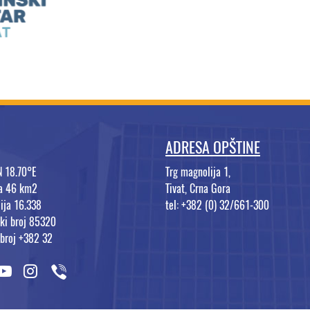
ADRESA OPŠTINE
N 18.70°E
Trg magnolija 1,
na 46 km2
Tivat, Crna Gora
ija 16.338
tel: +382 (0) 32/661-300
ki broj 85320
 broj +382 32