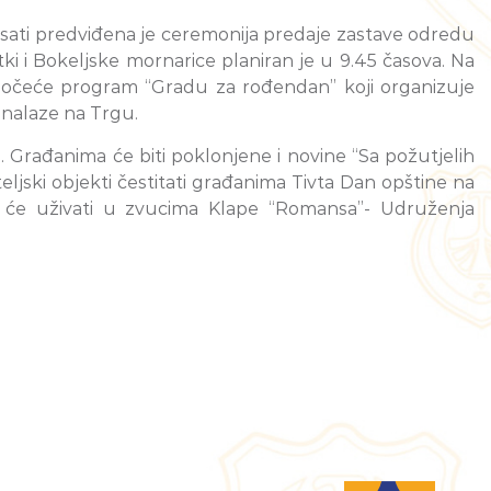
sati predviđena je ceremonija predaje zastave odredu
i i Bokeljske mornarice planiran je u 9.45 časova. Na
a počeće program “Gradu za rođendan” koji organizuje
e nalaze na Trgu.
 Građanima će biti poklonjene i novine “Sa požutjelih
teljski objekti čestitati građanima Tivta Dan opštine na
ni će uživati u zvucima Klape “Romansa”- Udruženja