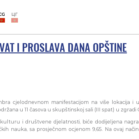
CG
ЦГ
IVAT I PROSLAVA DANA OPŠTINE
bra cjelodnevnom manifestacijom na više lokacija i u or
žana u 11 časova u skupštinskoj sali (III spat) u zgradi 
za kulturu i društvene djelatnosti, biće dodijeljena n
itičkih nauka, sa prosječnom ocjenom 9,65. Na ovaj nač