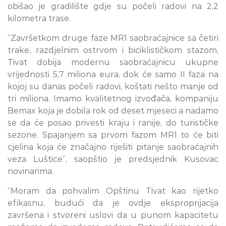
obišao je gradilište gdje su počeli radovi na 2,2
kilometra trase.
“Završetkom druge faze MR1 saobraćajnice sa četiri
trake, razdjelnim ostrvom i biciklističkom stazom,
Tivat dobija modernu saobraćajnicu ukupne
vrijednosti 5,7 miliona eura, dok će samo II faza na
kojoj su danas počeli radovi, koštati nešto manje od
tri miliona. Imamo kvalitetnog izvođača, kompaniju
Bemax koja je dobila rok od deset mjeseci a nadamo
se da će posao privesti kraju i ranije, do turističke
sezone. Spajanjem sa prvom fazom MR1 to će biti
cjelina koja će značajno riješiti pitanje saobraćajnih
veza Luštice”, saopštio je predsjednik Kusovac
novinarima.
“Moram da pohvalim Opštinu Tivat kao rijetko
efikasnu, budući da je ovdje eksproprijacija
završena i stvoreni uslovi da u punom kapacitetu