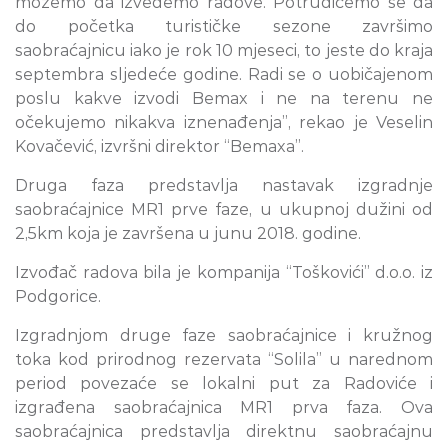
možemo da izvedemo radove. Potrudićemo se da
do početka turističke sezone završimo
saobraćajnicu iako je rok 10 mjeseci, to jeste do kraja
septembra sljedeće godine. Radi se o uobičajenom
poslu kakve izvodi Bemax i ne na terenu ne
očekujemo nikakva iznenađenja”, rekao je Veselin
Kovačević, izvršni direktor “Bemaxa”.
Druga faza predstavlja nastavak izgradnje
saobraćajnice MR1 prve faze, u ukupnoj dužini od
2,5km koja je završena u junu 2018. godine.
Izvođač radova bila je kompanija “Toškovići” d.o.o. iz
Podgorice.
Izgradnjom druge faze saobraćajnice i kružnog
toka kod prirodnog rezervata “Solila” u narednom
period povezaće se lokalni put za Radoviće i
izgrađena saobraćajnica MR1 prva faza. Ova
saobraćajnica predstavlja direktnu saobraćajnu