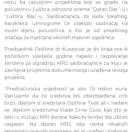
vezu ka razvojnim projektima koji se grade na
poluostrvu Luštica, odnosno prema “Qatari Diar”-u i
“Luštica Bay”-u. Saobraćajnica, za sada lokalnog
karaktera, umnogome će olakšati saobraćaj na
ovom dijelu poluostrva, a što je od posebnog
značaja za mještane okolnih mjesnih zajednica.
Predsjednik Opštine dr Kuspovac je do kraja ove ili
početkom sljedeće godine najavio i raspisivanje
tendera za izgradnju MR2 saobraćajnice za koju je
završena projektna dokumentacija i urađena revizija
projekta.
“Predračunska vrijednost je oko 1.5 milion eura.
Vjerujemo da će sredstva biti obezbijeđena vrlo
brzo, dijelom iz sredstava Opštine Tivat ali i, nadam
se, dijelom sredstvima Vlade Crne Gore, kao što je
bilo i u slučaju MR1 dionice, kako bi tender bio ubrzo
raspisan. Na dionici MR2 više nema nikakvih
imovinsko-pravnih prepreka, jer je urađen i elaborat