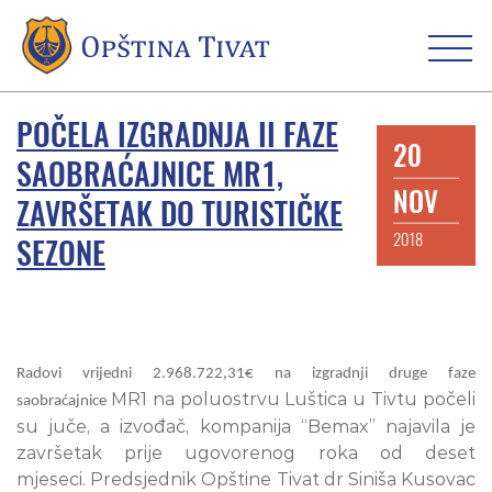
POČELA IZGRADNJA II FAZE
20
SAOBRAĆAJNICE MR1,
NOV
ZAVRŠETAK DO TURISTIČKE
2018
SEZONE
Radovi vrijedni 2.968.722,31€ na izgradnji druge faze
MR1 na poluostrvu Luštica u Tivtu počeli
saobraćajnice
su juče, a izvođač, kompanija “Bemax” najavila je
završetak prije ugovorenog roka od deset
mjeseci. Predsjednik Opštine Tivat dr Siniša Kusovac