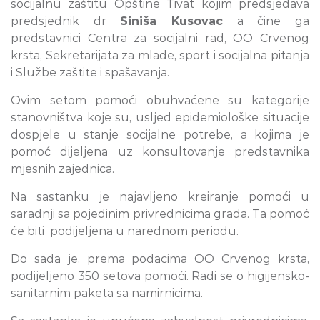
socijalnu zaštitu Opštine Tivat kojim predsjedava
predsjednik dr
Siniša Kusovac
a čine ga
predstavnici Centra za socijalni rad, OO Crvenog
krsta, Sekretarijata za mlade, sport i socijalna pitanja
i Službe zaštite i spašavanja.
Ovim setom pomoći obuhvaćene su kategorije
stanovništva koje su, usljed epidemiološke situacije
dospjele u stanje socijalne potrebe, a kojima je
pomoć dijeljena uz konsultovanje predstavnika
mjesnih zajednica.
Na sastanku je najavljeno kreiranje pomoći u
saradnji sa pojedinim privrednicima grada. Ta pomoć
će biti podijeljena u narednom periodu.
Do sada je, prema podacima OO Crvenog krsta,
podijeljeno 350 setova pomoći. Radi se o higijensko-
sanitarnim paketa sa namirnicima.