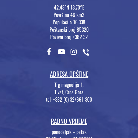
42.43°N 18.70°E
Površina 46 km2
Populacija 16.338
Poštanski broj 85320
Pozivni broj +382 32
ADRESA OPŠTINE
Trg magnolija 1,
Tivat, Crna Gora
tel: +382 (0) 32/661-300
RADNO VRIJEME
ponedeljak – petak