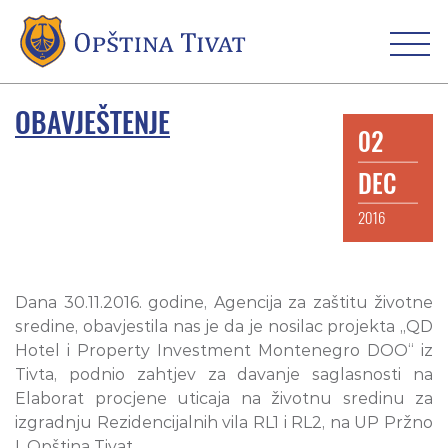
OBAVJEŠTENJE
02
DEC
2016
Dana 30.11.2016. godine, Agencija za zaštitu životne
sredine, obavjestila nas je da je nosilac projekta „QD
Hotel i Property Investment Montenegro DOO“ iz
Tivta, podnio zahtjev za davanje saglasnosti na
Elaborat procjene uticaja na životnu sredinu za
izgradnju Rezidencijalnih vila RL1 i RL2, na UP Pržno
I, Opština Tivat.