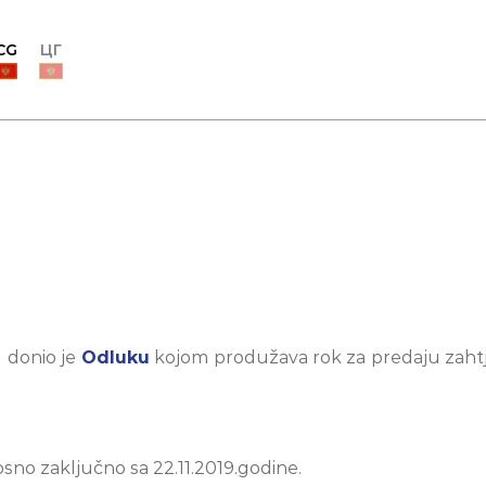
CG
ЦГ
t donio je
Odluku
kojom produžava rok za predaju zahtj
sno zaključno sa 22.11.2019.godine.