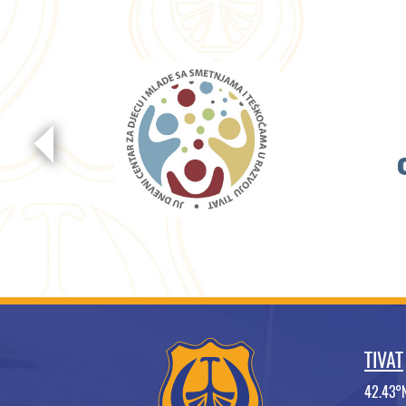
TIVAT
42.43°