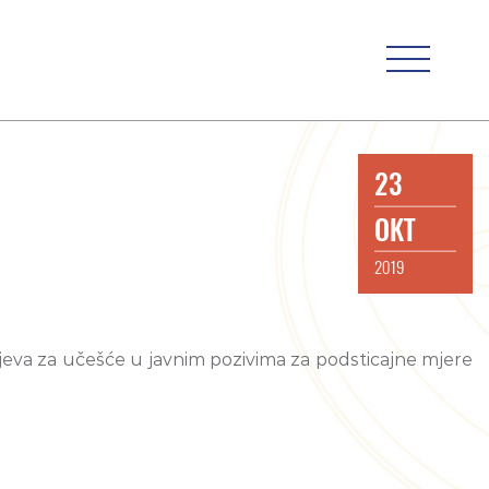
23
OKT
2019
eva za učešće u javnim pozivima za podsticajne mjere