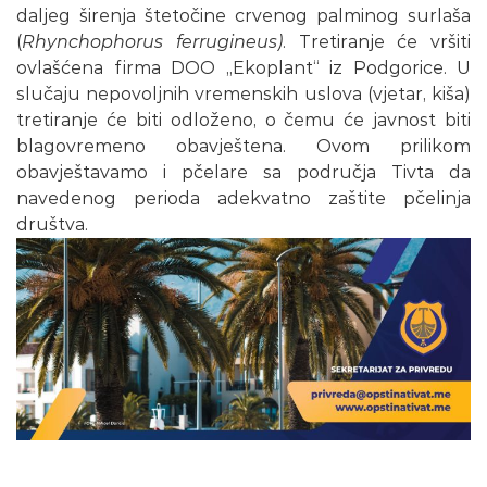
daljeg širenja štetočine crvenog palminog surlaša
(
Rhynchophorus ferrugineus)
. Tretiranje će vršiti
ovlašćena firma DOO „Ekoplant“ iz Podgorice. U
slučaju nepovoljnih vremenskih uslova (vjetar, kiša)
tretiranje će biti odloženo, o čemu će javnost biti
blagovremeno obavještena. Ovom prilikom
obavještavamo i pčelare sa područja Tivta da
navedenog perioda adekvatno zaštite pčelinja
društva.