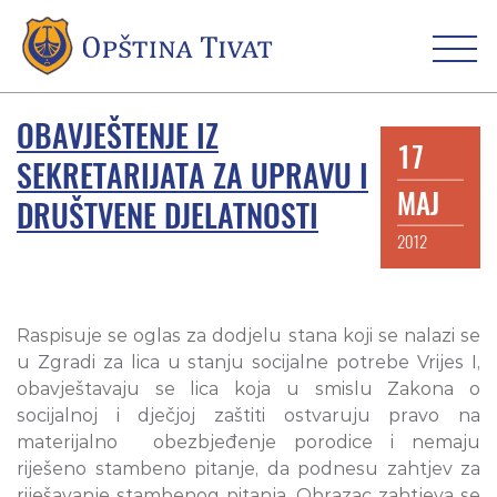
OBAVJEŠTENJE IZ
17
SEKRETARIJATA ZA UPRAVU I
MAJ
DRUŠTVENE DJELATNOSTI
2012
Raspisuje se oglas za dodjelu stana koji se nalazi se
u Zgradi za lica u stanju socijalne potrebe Vrijes I,
obavještavaju se lica koja u smislu Zakona o
socijalnoj i dječjoj zaštiti ostvaruju pravo na
materijalno obezbjeđenje porodice i nemaju
riješeno stambeno pitanje, da podnesu zahtjev za
riješavanje stambenog pitanja. Obrazac zahtjeva se