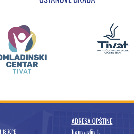
ADRESA OPŠTINE
N 18.70°E
Trg magnolija 1,