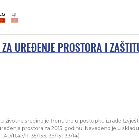
CG
ЦГ
 ZA UREĐENJE PROSTORA I ZAŠTIT
itu životne sredine je trenutno u postupku izrade Izvješ
ređenja prostora za 2015. godinu. Navedeno je u skladu
,40/11,47/11, 35/133, 39/13 i 33/14).