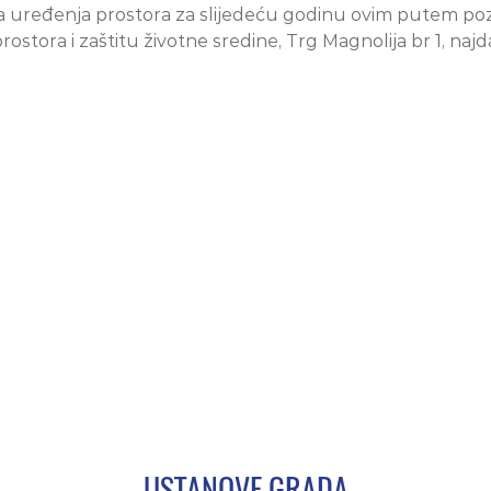
grama uređenja prostora za slijedeću godinu ovim putem p
rostora i zaštitu životne sredine, Trg Magnolija br 1, najd
USTANOVE GRADA