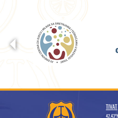
TIVAT
42.43°