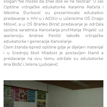
slogan:"Ne možeš da znaš dok se ne testiraš". U sali
Opštine vršnjačke edukatorke Katarina Račeta i
Nikolina Đurković su prezentovale edukativo
predavanje o HIV-u i AIDSU-u učenicima OŠ Drago
Milović, a u OŠ Branko Brinić predavanje je održala
spoljna saradnica Kancelarija prof.Marija Pinjatić uz
asistenciju Andree Peričić takođe vršnjačke
edukatorke I generacije Kancelarije.
Osim štanda ispred opštine gdje je dijeljen materijal
i u Srednjoj školi Mladost je postavljen štand a
predavanje na ovu temu održale su edukatorke
Ana Božić i Jelena Ljubojević.