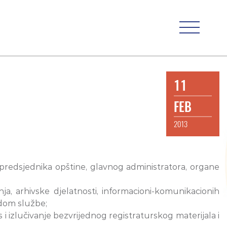
11
FEB
2013
 predsjednika opštine, glavnog administratora, organe
a, arhivske djelatnosti, informacioni-komunikacionih
radom službe;
 i izlučivanje bezvrijednog registraturskog materijala i