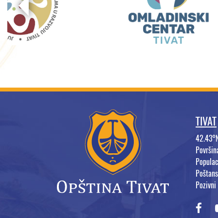
TIVAT
42.43°
Površi
Populac
Poštans
Pozivni