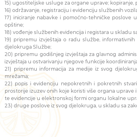
15) ugostiteljske usluge za organe uprave; kopiranje, 
16) održavanje, registraciju i evidenciju službenih vozila
17) iniciranje nabavke i pomoćno-tehničke poslove u
opštine;
18) vođenje službenih evidencija i registara u skladu
19) pripremu izvještaja o radu službe, informativnih
djelokruga Službe;
20) pripremu godišnjeg izvještaja za glavnog administra
izvještaja u ostvarivanju njegove funkcije koordiniranj
21) pripremu informacija za medije iz svog djelokru
mrežama;
22) popis i evidenciju nepokretnih i pokretnih stvar
prostorije izuzev onih koje koristi više organa uprave 
te evidencije u elektronskoj formi organu lokalne u
23) druge poslove iz svog djelokruga, u skladu sa za