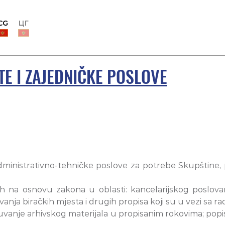
CG
ЦГ
TE I ZAJEDNIČKE POSLOVE
administrativno-tehničke poslove za potrebe Skupštine,
h na osnovu zakona u oblasti: kancelarijskog poslovanj
vanja biračkih mjesta i drugih propisa koji su u vezi sa 
čuvanje arhivskog materijala u propisanim rokovima; popis