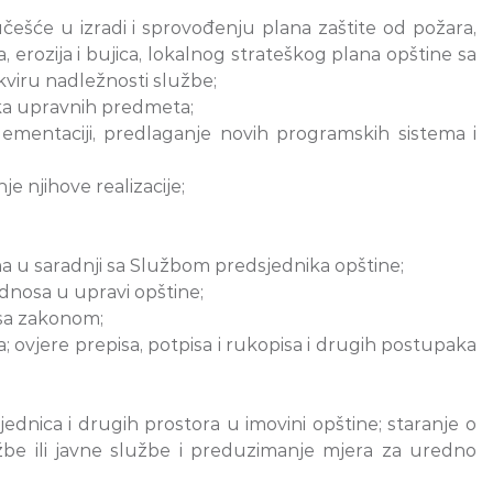
češće u izradi i sprovođenju plana zaštite od požara,
 erozija i bujica, lokalnog strateškog plana opštine sa
kviru nadležnosti službe;
nika upravnih predmeta;
ementaciji, predlaganje novih programskih sistema i
e njihove realizacije;
ma u saradnji sa Službom predsjednika opštine;
dnosa u upravi opštine;
 sa zakonom;
 ovjere prepisa, potpisa i rukopisa i drugih postupaka
jednica i drugih prostora u imovini opštine; staranje o
užbe ili javne službe i preduzimanje mjera za uredno