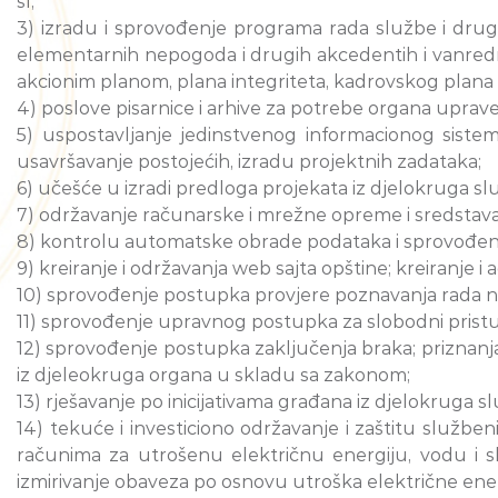
sl;
3) izradu i sprovođenje programa rada službe i drugi
elementarnih nepogoda i drugih akcedentih i vanrednih 
akcionim planom, plana integriteta, kadrovskog plana i
4) poslove pisarnice i arhive za potrebe organa uprave
5) uspostavljanje jedinstvenog informacionog siste
usavršavanje postojećih, izradu projektnih zadataka;
6) učešće u izradi predloga projekata iz djelokruga slu
7) održavanje računarske i mrežne opreme i sredstava 
8) kontrolu automatske obrade podataka i sprovođenj
9) kreiranje i održavanja web sajta opštine; kreiranje
10) sprovođenje postupka provjere poznavanja rada n
11) sprovođenje upravnog postupka za slobodni prist
12) sprovođenje postupka zaključenja braka; priznanja
iz djeleokruga organa u skladu sa zakonom;
13) rješavanje po inicijativama građana iz djelokruga s
14) tekuće i investiciono održavanje i zaštitu služben
računima za utrošenu električnu energiju, vodu i sl
izmirivanje obaveza po osnovu utroška električne energi