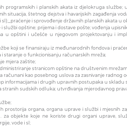
h programskih i planskih akata iz djelokruga službe; u
situacija, štetnog dejstva i havarijskih zagađenja voda,
 sl);_praćenje i sprovođenje državnih planskih akata u o
 i službi opštine; prijema i dostave pošte; vođenja upis
ma u opštini i učešće u njegovom projektovanju i impl
žbe koji se finansiraju iz međunarodnih fondova i praćenj
i staranje o funkcionisanju računarskih mreža;
e mjera zaštite;
 i administriranje stranicom opštine na društvenim mreža
a računani kao posebnog uslova za zasnivanje radnog o
up informacijama i drugih upravnih postupaka u skladu
 stranih sudskih odluka; utvrđivanja mjerodavnog prava;
lužbe;
ih prostorija organa, organa uprave i službi i mjesnih za
. za objekte koje ne koriste drugi organi uprave, sl
je, vode i sl;