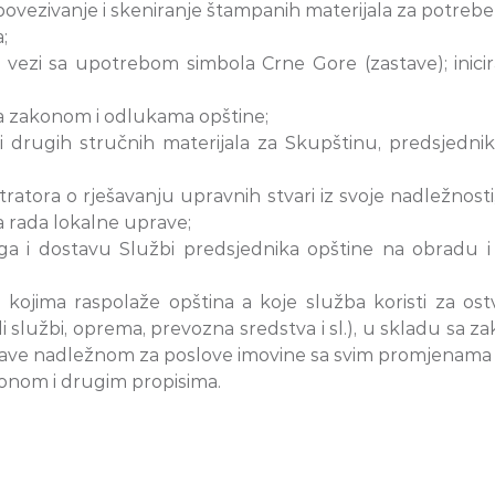
povezivanje i skeniranje štampanih materijala za potrebe
;
 vezi sa upotrebom simbola Crne Gore (zastave); inicir
 sa zakonom i odlukama opštine;
 i drugih stručnih materijala za Skupštinu, predsjedni
tora o rješavanju upravnih stvari iz svoje nadležnosti, 
a rada lokalne uprave;
ga i dostavu Službi predsjednika opštine na obradu i
i kojima raspolaže opština a koje služba koristi za os
ili službi, oprema, prevozna sredstva i sl.), u skladu s
prave nadležnom za poslove imovine sa svim promjenama 
konom i drugim propisima.