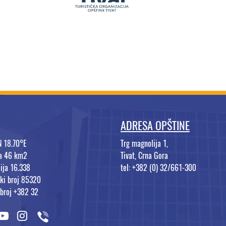
ADRESA OPŠTINE
N 18.70°E
Trg magnolija 1,
na 46 km2
Tivat, Crna Gora
ija 16.338
tel: +382 (0) 32/661-300
ki broj 85320
 broj +382 32