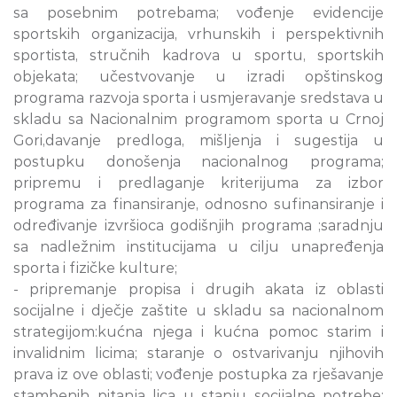
sa posebnim potrebama; vođenje evidencije
sportskih organizacija, vrhunskih i perspektivnih
sportista, stručnih kadrova u sportu, sportskih
objekata; učestvovanje u izradi opštinskog
programa razvoja sporta i usmjeravanje sredstava u
skladu sa Nacionalnim programom sporta u Crnoj
Gori,davanje predloga, mišljenja i sugestija u
postupku donošenja nacionalnog programa;
pripremu i predlaganje kriterijuma za izbor
programa za finansiranje, odnosno sufinansiranje i
određivanje izvršioca godišnjih programa ;saradnju
sa nadležnim institucijama u cilju unapređenja
sporta i fizičke kulture;
- pripremanje propisa i drugih akata iz oblasti
socijalne i dječje zaštite u skladu sa nacionalnom
strategijom:kućna njega i kućna pomoc starim i
invalidnim licima; staranje o ostvarivanju njihovih
prava iz ove oblasti; vođenje postupka za rješavanje
stambenih pitanja lica u stanju socijalne potrebe;