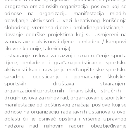
programa omladinskih organizacija, poslove koji se
odnose na organizaciju manifestacija mladih,
obavljanje aktivnsoti u vezi kreativnog korišćenja
slobodnog vremena djece i omladine,podsticanje i
davanje podrške projektima koji su usmjereni na
vannastavne aktivnosti djece i omladine / kampovi,
likovne kolonije, takmičenja)
- stvaranje uslova za razvoj i unapređenje sporta
djece, omladine i građana,podsticanje sportske
aktivnosti kao i razvijanje međuopštinske sportske
saradnje, podsticanje i pomaganje školskih
sportskih društava stvaranjem
organizacionih,prostornih finansijskih, stručnih i
drugih uslova za njihov rad; organizovanje sportskih
manifestacije od opštinskog značaja, poslove koji se
odnose na organizaciju rada javnih ustanova u ovoj
oblasti čiji je osnivač opština i vršenje upravnog
nadzora nad njihovim radom; obezbjeđivanje