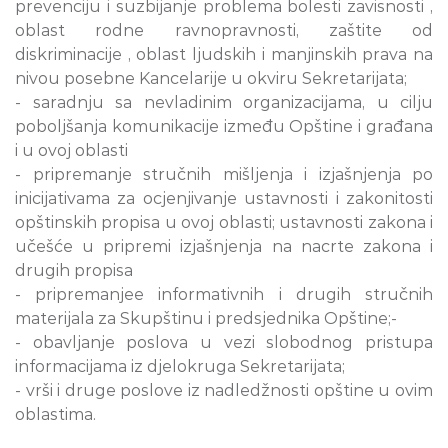
prevenciju i suzbijanje problema bolesti zavisnosti ,
oblast rodne ravnopravnosti, zaštite od
diskriminacije , oblast ljudskih i manjinskih prava na
nivou posebne Kancelarije u okviru Sekretarijata;
- saradnju sa nevladinim organizacijama, u cilju
poboljšanja komunikacije između Opštine i građana
i u ovoj oblasti
- pripremanje stručnih mišljenja i izjašnjenja po
inicijativama za ocjenjivanje ustavnosti i zakonitosti
opštinskih propisa u ovoj oblasti; ustavnosti zakona i
učešće u pripremi izjašnjenja na nacrte zakona i
drugih propisa
- pripremanjee informativnih i drugih stručnih
materijala za Skupštinu i predsjednika Opštine;-
- obavljanje poslova u vezi slobodnog pristupa
informacijama iz djelokruga Sekretarijata;
- vrši i druge poslove iz nadledžnosti opštine u ovim
oblastima.