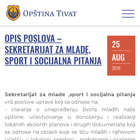
OPIS POSLOVA –
25
SEKRETARIJAT ZA MLADE,
AUG
SPORT I SOCIJALNA PITANJA
2016
Sekretarijat za mlade ,sport i socijalna pitanja
vrši poslove uprave koji se odnose na:
- staranje o unapređenju života mladih naše
opštine, učestvovanje u donošenju i realizaciji
lokalnih akcionih planova i drugih dokumenata koji
se odnose na oblasti koje se tiču mladih i njihovom
učešću u lokalnoj zajednici ; podsticanje i praćenje