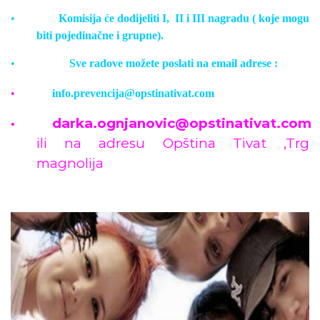
•
Komisija će dodijeliti I,
II i III nagradu ( koje mogu
biti pojedinačne i grupne).
•
Sve radove možete poslati na email adrese :
•
info.prevencija@opstinativat.com
darka.ognjanovic@opstinativat.com
•
ili na adresu Opština Tivat ,Trg
magnolija