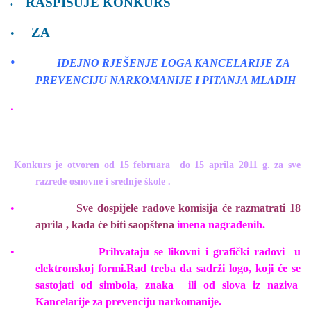
RASPISUJE KONKURS
•
ZA
•
•
IDEJNO RJEŠENJE LOGA KANCELARIJE ZA
PREVENCIJU NARKOMANIJE I
PITANJA MLADIH
•
Konkurs je otvoren od 15 februara
do 15 aprila
2011 g. za sve
razrede osnovne i srednje škole .
•
Sve dospijele radove komisija će razmatrati 18
aprila , kada će biti saopštena
imena nagrađenih.
•
Prihvataju se likovni i grafički radovi
u
elektronskoj formi.Rad treba da sadrži logo, koji će se
sastojati od simbola, znaka
ili od slova iz naziva
Kancelarije za prevenciju narkomanije.