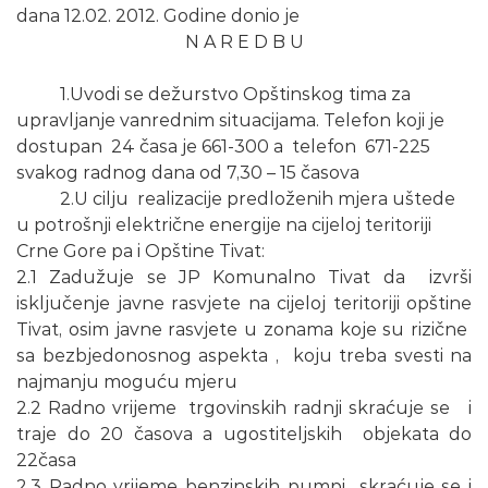
dana 12.02. 2012. Godine donio je
N A R E D B U
1.Uvodi se dežurstvo Opštinskog tima za
upravljanje vanrednim situacijama. Telefon koji je
dostupan 24 časa je 661-300 a telefon 671-225
svakog radnog dana od 7,30 – 15 časova
2.U cilju realizacije predloženih mjera uštede
u potrošnji električne energije na cijeloj teritoriji
Crne Gore pa i Opštine Tivat:
2.1 Zadužuje se JP Komunalno Tivat da izvrši
isključenje javne rasvjete na cijeloj teritoriji opštine
Tivat, osim javne rasvjete u zonama koje su rizične
sa bezbjedonosnog aspekta , koju treba svesti na
najmanju moguću mjeru
2.2 Radno vrijeme trgovinskih radnji skraćuje se i
traje do 20 časova a ugostiteljskih objekata do
22časa
2.3 Radno vrijeme benzinskih pumpi skraćuje se i