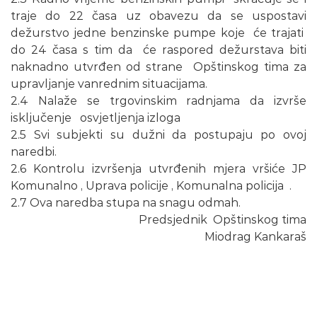
traje do 22 časa uz obavezu da se uspostavi
dežurstvo jedne benzinske pumpe koje će trajati
do 24 časa s tim da će raspored dežurstava biti
naknadno utvrđen od strane Opštinskog tima za
upravljanje vanrednim situacijama.
2.4 Nalaže se trgovinskim radnjama da izvrše
isključenje osvjetljenja izloga
2.5 Svi subjekti su dužni da postupaju po ovoj
naredbi.
2.6 Kontrolu izvršenja utvrđenih mjera vršiće JP
Komunalno , Uprava policije , Komunalna policija .
2.7 Ova naredba stupa na snagu odmah.
Predsjednik Opštinskog tima
Miodrag Kankaraš