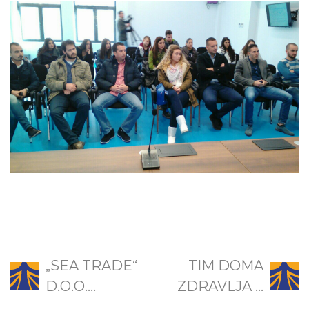
„SEA TRADE“
TIM DOMA
D.O.O....
ZDRAVLJA ...