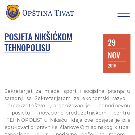
POSJETA NIKŠIĆKOM
29
TEHNOPOLISU
NOV
2016
Sekretarijat za mlade, sport i socijalna pitanja u
saradnji sa Sekretarijatom za ekonomski razvoj i
preduzetništvo , organizovao je jednodnevnu
posjetu Inovaciono-preduzetničkom centru
“TEHNOPOLIS” u Nikšiću. Ideja ove posjete je bila
edukovati pripravnike, članove Omladinskog kluba i
zaposlene koji su nedavno počeli sa radom, i