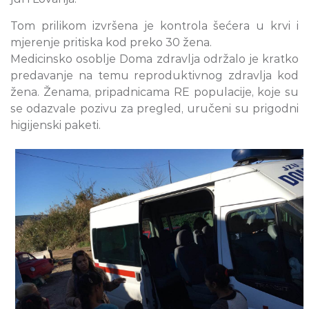
Tom prilikom izvršena je kontrola šećera u krvi i
mjerenje pritiska kod preko 30 žena.
Medicinsko osoblje Doma zdravlja održalo je kratko
predavanje na temu reproduktivnog zdravlja kod
žena. Ženama, pripadnicama RE populacije, koje su
se odazvale pozivu za pregled, uručeni su prigodni
higijenski paketi.