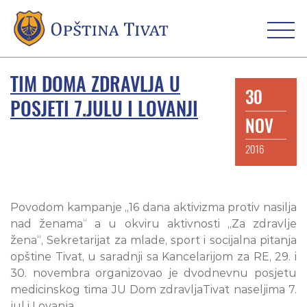
TIM DOMA ZDRAVLJA U
30
POSJETI 7.JULU I LOVANJI
NOV
2016
Povodom kampanje „16 dana aktivizma protiv nasilja
nad ženama“ a u okviru aktivnosti „Za zdravlje
žena“, Sekretarijat za mlade, sport i socijalna pitanja
opštine Tivat, u saradnji sa Kancelarijom za RE, 29. i
30. novembra organizovao je dvodnevnu posjetu
medicinskog tima JU Dom zdravljaTivat naseljima 7.
jul i Lovanja.