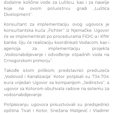
dodatne količine vode za Lušticu, kao i za naselje
koje na ovom poluostrvu gradi „Luštica
Divelopment“.
Konsultant za implementaciju ovog ugovora je
konsultantska kuća „Fichter“ iz Njemačke. Ugovor
će se implementirati po procedurama FIDIC-a i KfW
banke, čiju će realizaciju koordinisati Vodacom, kao i
agencija za implementaciju projekta
„Vodosnabdijevanje i odvođenje otpadnih voda na
Crnogorskom primorju“.
Takođe istom prilikom, predstavnici preduzeća
„Vodovod i Kanalizacija“ Kotor potpisali su 734.704
eura vrijedan Ugovor sa kompanijom „Jedinstvo“, a
ugovor sa Kotorom obuhvata radove na sistemu za
vodosnabdijevanje.
Potpisivanju ugovora prisustvovali su predsjednici
opština Tivat i Kotor, Snežana Matijević i Vladimir