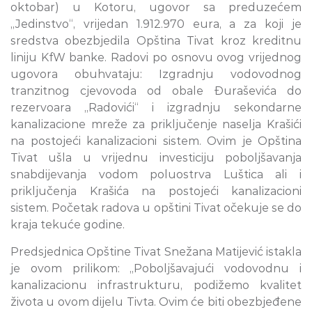
oktobar) u Kotoru, ugovor sa preduzećem
„Jedinstvo“, vrijedan 1.912.970 eura, a za koji je
sredstva obezbjedila Opština Tivat kroz kreditnu
liniju KfW banke. Radovi po osnovu ovog vrijednog
ugovora obuhvataju: Izgradnju vodovodnog
tranzitnog cjevovoda od obale Đuraševića do
rezervoara „Radovići“ i izgradnju sekondarne
kanalizacione mreže za priključenje naselja Krašići
na postojeći kanalizacioni sistem. Ovim je Opština
Tivat ušla u vrijednu investiciju poboljšavanja
snabdijevanja vodom poluostrva Luštica ali i
priključenja Krašića na postojeći kanalizacioni
sistem. Početak radova u opštini Tivat očekuje se do
kraja tekuće godine.
Predsjednica Opštine Tivat Snežana Matijević istakla
je ovom prilikom: „Poboljšavajući vodovodnu i
kanalizacionu infrastrukturu, podižemo kvalitet
života u ovom dijelu Tivta. Ovim će biti obezbjeđene