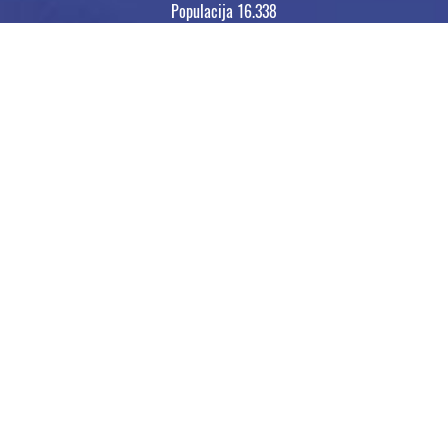
Populacija 16.338
Poštanski broj 85320
Pozivni broj +382 32
ADRESA OPŠTINE
Trg magnolija 1,
Tivat, Crna Gora
tel: +382 (0) 32/661-300
RADNO VRIJEME
ponedeljak – petak
07-15h (pauza 11-11:30h)
Građanski biro
08-13h (pauza 11-11:30h)