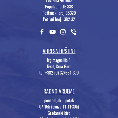
Površina 46 km2
Populacija 16.338
Poštanski broj 85320
Pozivni broj +382 32
ADRESA OPŠTINE
Trg magnolija 1,
Tivat, Crna Gora
tel: +382 (0) 32/661-300
RADNO VRIJEME
ponedeljak – petak
07-15h (pauza 11-11:30h)
Građanski biro