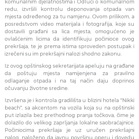
komunalnim djelatnostima i Odluci o komunalnom
redu, izvršili kontrolu deponovanja otpada van
mjesta određenog za tu namjenu. Ovom prilikom, a
posredstvom video materijala i fotografija, koje su
dostavili građani sa lica mjesta, omogućeno je
ovlašćenim licima da identifikuju počinioce ovog
prekršaja, te je prema istima sproveden postupak i
izrečeni su im prekršajni nalozi shodno zakonu.
Iz ovog opštinskog sekretarijata apeluju na građane
da poštuju mjesta namijenjena za pravilno
odlaganje otpada i na taj način daju doprinos
očuvanju životne sredine.
Izvršena je i kontrola gradilišta u blizini hotela "Nikki
beach", sa akcentom na vozila koja su na opštinski
put izlazila bez prethodnog pranja točkova, čime je
dolazilo do velikog zaprljanja lokalne saobraćajnice.
Počiniocima prekršaja je uz uručen prekršajni
nalog, naloženo da javnu površinu operu i dovedu