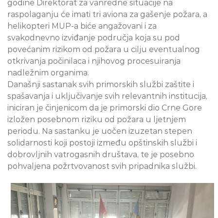
godine Direktorat za vanredne situacije na
raspolaganju će imati tri aviona za gašenje požara, a
helikopteri MUP-a biće angažovani i za
svakodnevno izviđanje područja koja su pod
povećanim rizikom od požara u cilju eventualnog
otkrivanja počinilaca i njihovog procesuiranja
nadležnim organima.
Današnji sastanak svih primorskih službi zaštite i
spašavanja i uključivanje svih relevantnih institucija,
iniciran je činjenicom da je primorski dio Crne Gore
izložen posebnom riziku od požara u ljetnjem
periodu. Na sastanku je uočen izuzetan stepen
solidarnosti koji postoji između opštinskih službi i
dobrovljnih vatrogasnih društava, te je posebno
pohvaljena požrtvovanost svih pripadnika službi.