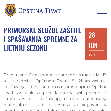
PRIMORSKE SLUŽBE ZAŠTITE
28
I SPAŠAVANJA SPREMNE ZA
JUN
LJETNJU SEZONU
2017
Predstavnici Direktorata za vanredne situacije MUP-
a u saradnji sa Opštinom Tivat – Službom zaštite i
spašavanja, održali su danas u prostorijama Opštine
Tivat sastanak sa predstavnicima svih primorskih
službi zaštite i spašavanja, u cilju sagledavanja
materijalnih i ljudskih resursa za odgovor na
eventualne požare u toku ljetnje sezone. Sastanku