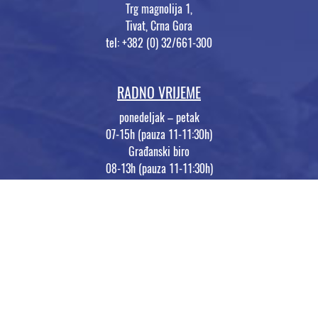
Trg magnolija 1,
Tivat, Crna Gora
tel: +382 (0) 32/661-300
RADNO VRIJEME
ponedeljak – petak
07-15h (pauza 11-11:30h)
Građanski biro
08-13h (pauza 11-11:30h)
Rad sa strankama
08-11h / srijedom 08-14h
(pauza 11-11:30h)
Opština Tivat © 2026 | made by
MaivDigital