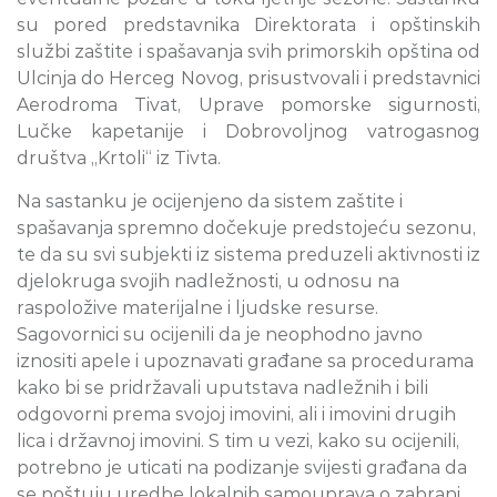
su pored predstavnika Direktorata i opštinskih
službi zaštite i spašavanja svih primorskih opština od
Ulcinja do Herceg Novog, prisustvovali i predstavnici
Aerodroma Tivat, Uprave pomorske sigurnosti,
Lučke kapetanije i Dobrovoljnog vatrogasnog
društva „Krtoli“ iz Tivta.
Na sastanku je ocijenjeno da sistem zaštite i
spašavanja spremno dočekuje predstojeću sezonu,
te da su svi subjekti iz sistema preduzeli aktivnosti iz
djelokruga svojih nadležnosti, u odnosu na
raspoložive materijalne i ljudske resurse.
Sagovornici su ocijenili da je neophodno javno
iznositi apele i upoznavati građane sa procedurama
kako bi se pridržavali uputstava nadležnih i bili
odgovorni prema svojoj imovini, ali i imovini drugih
lica i državnoj imovini. S tim u vezi, kako su ocijenili,
potrebno je uticati na podizanje svijesti građana da
se poštuju uredbe lokalnih samouprava o zabrani