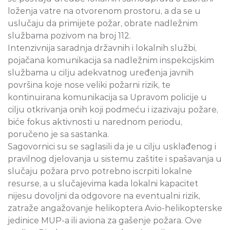
loženja vatre na otvorenom prostoru, a da se u
uslučaju da primijete požar, obrate nadležnim
službama pozivom na broj 112.
Intenzivnija saradnja državnih i lokalnih službi,
pojačana komunikacija sa nadležnim inspekcijskim
službama u cilju adekvatnog uređenja javnih
površina koje nose veliki požarni rizik, te
kontinuirana komunikacija sa Upravom policije u
cilju otkrivanja onih koji podmeću i izazivaju požare,
biće fokus aktivnosti u narednom periodu,
poručeno je sa sastanka.
Sagovornici su se saglasili da je u cilju usklađenog i
pravilnog djelovanja u sistemu zaštite i spašavanja u
slučaju požara prvo potrebno iscrpiti lokalne
resurse, a u slučajevima kada lokalni kapacitet
nijesu dovoljni da odgovore na eventualni rizik,
zatraže angažovanje helikoptera Avio-helikopterske
jedinice MUP-a ili aviona za gašenje požara. Ove