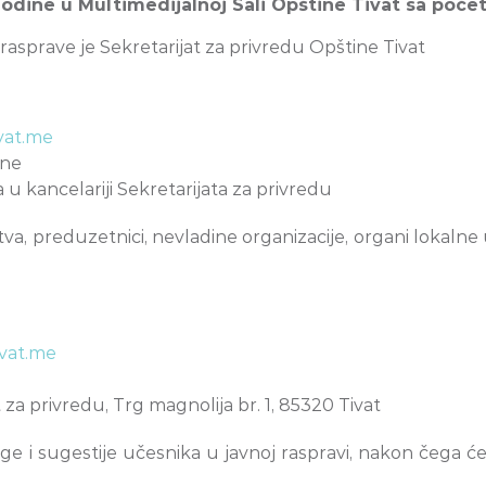
godine u Multimedijalnoj Sali Opštine Tivat sa poče
sprave je Sekretarijat za privredu Opštine Tivat
vat.me
ine
u kancelariji Sekretarijata za privredu
a, preduzetnici, nevladine organizacije, organi lokalne u
ivat.me
 za privredu, Trg magnolija br. 1, 85320 Tivat
 i sugestije učesnika u javnoj raspravi, nakon čega će sa