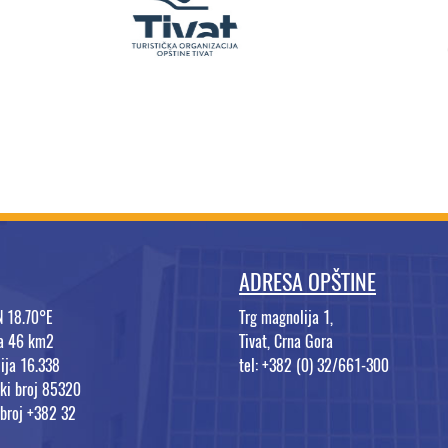
ADRESA OPŠTINE
N 18.70°E
Trg magnolija 1,
na 46 km2
Tivat, Crna Gora
ija 16.338
tel: +382 (0) 32/661-300
ki broj 85320
 broj +382 32