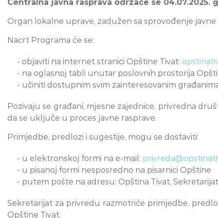
Centralna javna rasprava održaće se 04.07.2025. 
Organ lokalne uprave, zadužen sa sprovođenje javne ra
Nacrt Programa će se:
- objaviti na internet stranici Opštine Tivat:
opstinati
- na oglasnoj tabli unutar poslovnih prostorija Opšt
- učiniti dostupnim svim zainteresovanim građanima 
Pozivaju se građani, mjesne zajednice, privredna društv
da se uključe u proces javne rasprave.
Primjedbe, predlozi i sugestije, mogu se dostaviti:
- u elektronskoj formi na e-mail:
privreda@opstinat
- u pisanoj formi nesposredno na pisarnici Opštine
- putem pošte na adresu: Opština Tivat, Sekretarijat
Sekretarijat za privredu razmotriće primjedbe, predloge
Opštine Tivat.