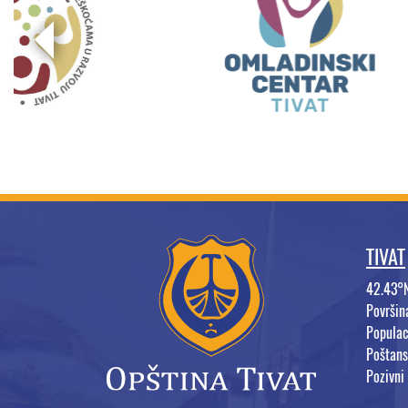
TIVAT
42.43°
Površi
Populac
Poštans
Pozivni