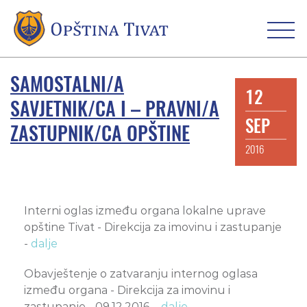
SAMOSTALNI/A
12
SAVJETNIK/CA I – PRAVNI/A
SEP
ZASTUPNIK/CA OPŠTINE
2016
Interni oglas između organa lokalne uprave
opštine Tivat - Direkcija za imovinu i zastupanje
-
dalje
Obavještenje o zatvaranju internog oglasa
između organa - Direkcija za imovinu i
zastupanje - 09.12.2016. -
dalje