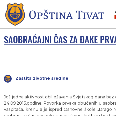
SAOBRAĆAJNI ČAS ZA ĐAKE PRV
Zaštita životne sredine
Još jedna aktivnost obilježavanja Svjetskog dana bez 
24.09.2013.godine. Povorka prvaka obučenih u saobrać
vaspitača, krenula je ispred Osnovne škole „Drago Milo
saobraćajni čas, govorili o saobraćajnoj kulturi i bezbj