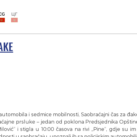
CG
ЦГ
AKE
automobila i sedmice mobilnosti, Saobraćajni čas za đak
ajne prsluke – jedan od poklona Predsjednika Opštine 
vić“ i stigla u 10:00 časova na rivi „Pine“, gdje su im
ednosti u saobraćaju, upoznali ih sa policijskim automobil