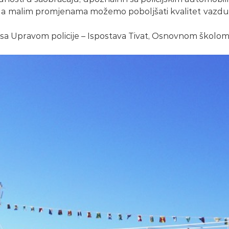
o da malim promjenama možemo poboljšati kvalitet vazdu
i sa Upravom policije – Ispostava Tivat, Osnovnom školo