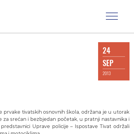
24
SEP
2013
e prvake tivatskih osnovnih škola, održana je u utorak
za srećan i bezbjedan početak, u pratnji nastavnika i
 predstavnici Uprave policije – Ispostave Tivat održali
ima i motociklima.