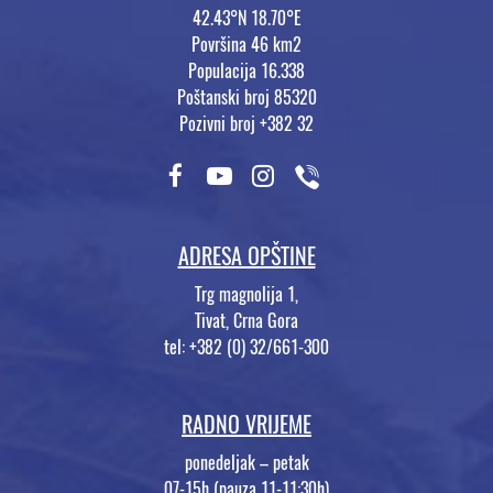
42.43°N 18.70°E
Površina 46 km2
Populacija 16.338
Poštanski broj 85320
Pozivni broj +382 32
ADRESA OPŠTINE
Trg magnolija 1,
Tivat, Crna Gora
tel: +382 (0) 32/661-300
RADNO VRIJEME
ponedeljak – petak
07-15h (pauza 11-11:30h)