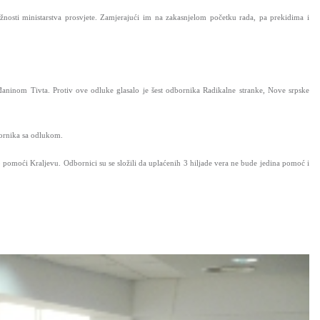
nosti ministarstva prosvjete. Zamjerajući im na zakasnjelom početku rada, pa prekidima i
aninom Tivta. Protiv ove odluke glasalo je šest odbornika Radikalne stranke, Nove srpske
ornika sa odlukom.
pomoći Kraljevu. Odbornici su se složili da uplaćenih 3 hiljade vera ne bude jedina pomoć i