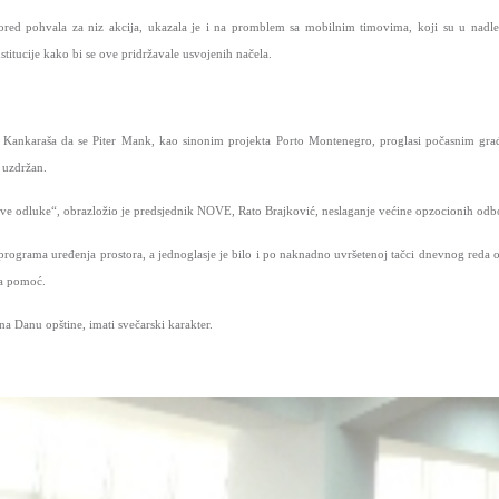
ored pohvala za niz akcija, ukazala je i na promblem sa mobilnim timovima, koji su u nadlež
itucije kako bi se ove pridržavale usvojenih načela.
a Kankaraša da se Piter Mank, kao sinonim projekta Porto Montenegro, proglasi počasnim građ
 uzdržan.
e odluke“, obrazložio je predsjednik NOVE, Rato Brajković, neslaganje većine opzocionih odb
rograma uređenja prostora, a jednoglasje je bilo i po naknadno uvršetenoj tačci dnevnog reda o 
na pomoć.
na Danu opštine, imati svečarski karakter.