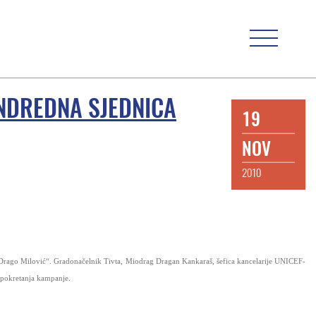
NDREDNA SJEDNICA
19
NOV
2010
rago Milović“. Gradonačelnik Tivta, Miodrag Dragan Kankaraš, šefica kancelarije UNICEF-
a pokretanja kampanje.