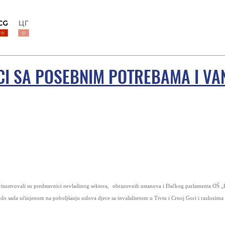
CG
ЦГ
CI SA POSEBNIM POTREBAMA I VA
sustvovali su predstavnici nevladinog sektora,
obrazovnih ustanova i Đačkog parlamenta OŠ „D
 do sada učinjenom na poboljšanju uslova djece sa invaliditetom u Tivtu i Crnoj Gori i razlozim