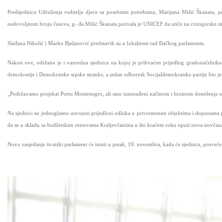
Predsjednica Udruženja roditelja djece sa posebnim potrebama, Marijana Mišić Škanata, p
nedovoljnom broju časova, g- đa Mišić Škanata pozvala je UNICEF da utiče na crnogorske inst
Slađana Nikolić i Marko Bjelanović predstavili su u lokalnom rad Đačkog parlamenta.
Nakon ove, održana je i vanredna sjednica na kojoj je prihvaćen prijedlog gradonačelnik
demokratije i Demokratske srpske stranke, a jedan odbornik Socijaldemokratske partije bio je
„Podržavamo projekat Porto Montenegro, ali smo iznenađeni načinom i brzinom donešenja ov
Na sjednici su jednoglasno usvojeni prijedlozi odluka o privremenim objektima i dopunama p
da se u skladu sa budžetskim rezervama Kraljevčanima u što kraćem roku uputi nova novča
Novo zasjedanje tivatski parlament će imati u petak, 19. novembra, kada će sjednica, posveće