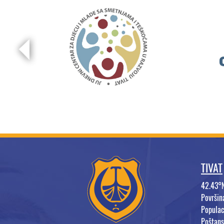
TIVAT
42.43°
Površi
Populac
Poštans