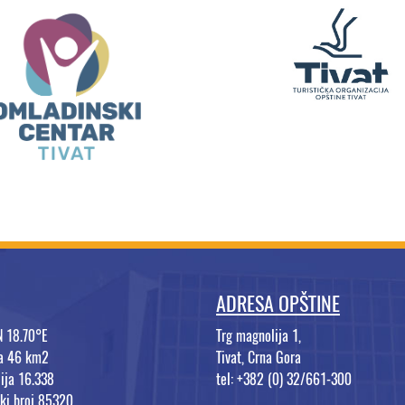
ADRESA OPŠTINE
N 18.70°E
Trg magnolija 1,
na 46 km2
Tivat, Crna Gora
ija 16.338
tel: +382 (0) 32/661-300
ki broj 85320