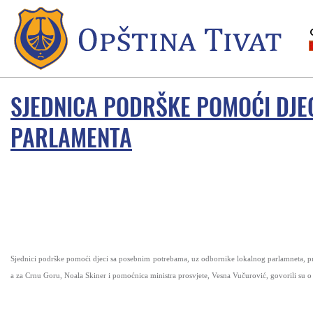
SJEDNICA PODRŠKE POMOĆI DJE
PARLAMENTA
Sjednici podrške pomoći djeci sa posebnim potrebama, uz odbornike lokalnog parlamneta, pri
a za Crnu Goru, Noala Skiner i pomoćnica ministra prosvjete, Vesna Vučurović, govorili su o