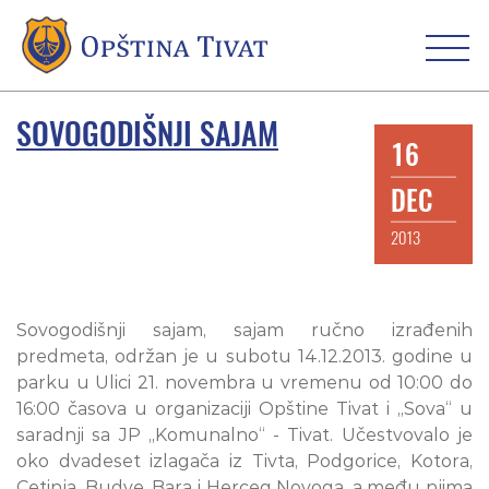
SOVOGODIŠNJI SAJAM
16
DEC
2013
Sovogodišnji sajam, sajam ručno izrađenih
predmeta, održan je u subotu 14.12.2013. godine u
parku u Ulici 21. novembra u vremenu od 10:00 do
16:00 časova u organizaciji Opštine Tivat i „Sova“ u
saradnji sa JP „Komunalno“ - Tivat. Učestvovalo je
oko dvadeset izlagača iz Tivta, Podgorice, Kotora,
Cetinja, Budve, Bara i Herceg Novoga, a među njima