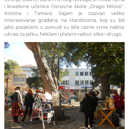
i kreativne učenice Osnovne škole „Drago Milović“,
Kristina i Tamara. Sajam je izazvao veliko
interesovanje građana, na štandovima, koji su bili
jako posjećeni, u ponudi su bile razne vrste nakita,
ukrasi za jelku, heklani i plateni radovi, slike i drugo.