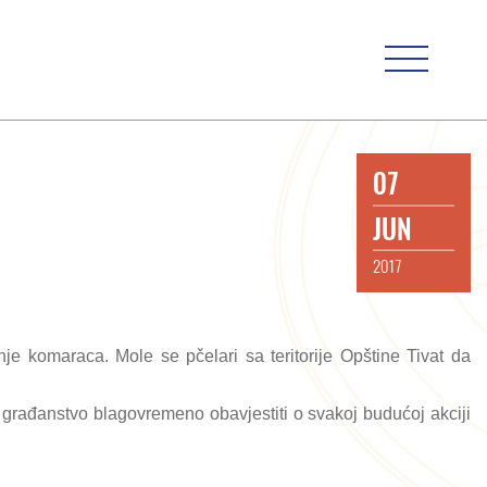
07
JUN
2017
je komaraca. Mole se pčelari sa teritorije Opštine Tivat da
e građanstvo blagovremeno obavjestiti o svakoj budućoj akciji