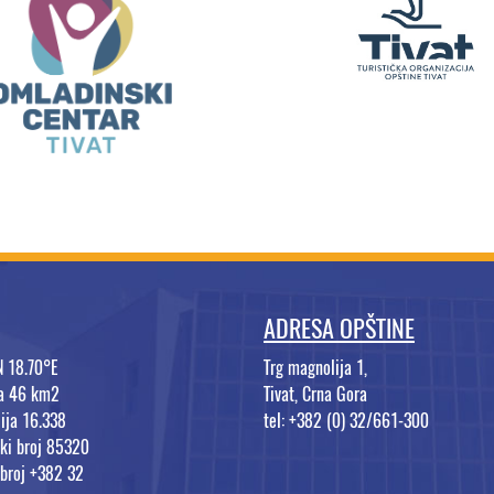
ADRESA OPŠTINE
N 18.70°E
Trg magnolija 1,
na 46 km2
Tivat, Crna Gora
ija 16.338
tel: +382 (0) 32/661-300
ki broj 85320
 broj +382 32