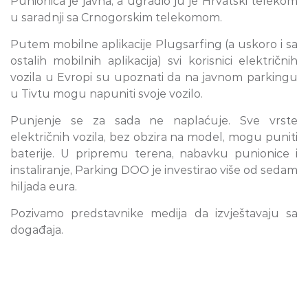
Punionica je javna, a ugradio ju je Hrvatski telekom
u saradnji sa Crnogorskim telekomom.
Putem mobilne aplikacije Plugsarfing (a uskoro i sa
ostalih mobilnih aplikacija) svi korisnici električnih
vozila u Evropi su upoznati da na javnom parkingu
u Tivtu mogu napuniti svoje vozilo.
Punjenje se za sada ne naplaćuje. Sve vrste
električnih vozila, bez obzira na model, mogu puniti
baterije. U pripremu terena, nabavku punionice i
instaliranje, Parking DOO je investirao više od sedam
hiljada eura.
Pozivamo predstavnike medija da izvještavaju sa
događaja.