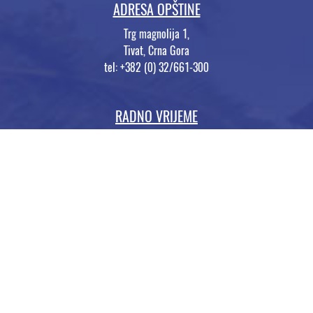
ADRESA OPŠTINE
Trg magnolija 1,
Tivat, Crna Gora
tel: +382 (0) 32/661-300
RADNO VRIJEME
ponedeljak – petak
07-15h (pauza 11-11:30h)
Građanski biro
08-13h (pauza 11-11:30h)
Rad sa strankama
08-11h / srijedom 08-14h
(pauza 11-11:30h)
Opština Tivat © 2026 | made by
MaivDigital