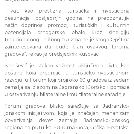
“Tivat, kao prestižna turistička i investiciona
destinacija, posljednjih godina na prepoznatljiv
način doprinosi promociji turističkih i kulturnih
potencijala crnogorske obale kroz sinergiju
tradicionalnog i elitnog turizma, te je stoga Opština
zainteresovana da bude član ovakvog foruma
gradova”, rekao je predsjednik Kusovac.
Ivanišević je istakao važnost uključenja Tivta, kao
opštine koja prednjači u turističko-investicionom
razvoju, u Forum koji broji oko 60 gradova iz sedam
zemalja sa izlazom na Jadransko i Jonsko i pomaze
u ostvarivanju bilateralne i multilateralne saradnje.
Forum gradova blisko sarađuje sa Jadransko-
jonskom inicijativom, koja je značajan mehanizam
povezivanja devet zemalja Jadransko-jonskog
regiona na putu ka EU (Crna Gora, Grčka, Hrvatska,