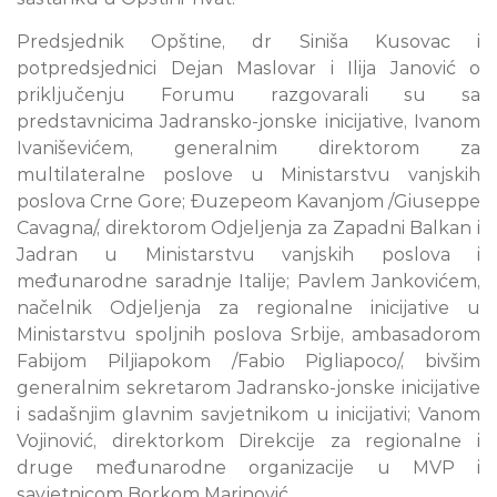
Predsjednik Opštine, dr Siniša Kusovac i
potpredsjednici Dejan Maslovar i Ilija Janović o
priključenju Forumu razgovarali su sa
predstavnicima Jadransko-jonske inicijative, Ivanom
Ivaniševićem, generalnim direktorom za
multilateralne poslove u Ministarstvu vanjskih
poslova Crne Gore; Đuzepeom Kavanjom /Giuseppe
Cavagna/, direktorom Odjeljenja za Zapadni Balkan i
Jadran u Ministarstvu vanjskih poslova i
međunarodne saradnje Italije; Pavlem Jankovićem,
načelnik Odjeljenja za regionalne inicijative u
Ministarstvu spoljnih poslova Srbije, ambasadorom
Fabijom Piljiapokom /Fabio Pigliapoco/, bivšim
generalnim sekretarom Jadransko-jonske inicijative
i sadašnjim glavnim savjetnikom u inicijativi; Vanom
Vojinović, direktorkom Direkcije za regionalne i
druge međunarodne organizacije u MVP i
savjetnicom Borkom Marinović.