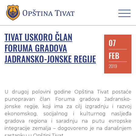
TIVAT USKORO ČLAN
07
FORUMA GRADOVA
FEB
JADRANSKO-JONSKE REGIJE
2019
U drugoj polovini godine Opština Tivat postaće
punopravan član Foruma gradova Jadransko-
jonske regije, koji ima za cilj izgradnju i razvoj
ekonomskog, socijalnog i kulturnog nasljeđa
gradova regiona i saradnju na putu evropske
integracije zemalja – dogovoreno je na današnjem
sastanku u Opštini Tivat.