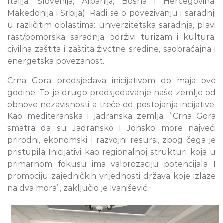
Italija, Slovenija, Albanija, Bosna i Hercegovina,
Makedonija i Srbija). Radi se o povezivanju i saradnji
u različitim oblastima: univerzitetska saradnja, plavi
rast/pomorska saradnja, održivi turizam i kultura,
civilna zaštita i zaštita životne sredine, saobraćajna i
energetska povezanost.
Crna Gora predsjedava inicijativom do maja ove
godine. To je drugo predsjedavanje naše zemlje od
obnove nezavisnosti a treće od postojanja incijative.
Kao mediteranska i jadranska zemlja, “Crna Gora
smatra da su Jadransko I Jonsko more najveći
prirodni, ekonomski I razvojni resursi, zbog čega je
pristupila Inicijativi kao regionalnoj strukturi koja u
primarnom fokusu ima valorozaciju potencijala I
promociju zajedničkih vrijednosti država koje izlaze
na dva mora”, zaključio je Ivanišević.