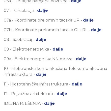
06a - Detaljna namjena površina -
dalje
07 - Parcelacija -
dalje
07a - Koordinate prelomnih tacaka UP -
dalje
07b - Koordinate prelomnih tacaka GL i RL -
dalje
08 - Saobraćaj -
dalje
09 - Elektroenergetika -
dalje
09a - Elektroenergetika NN mreza -
dalje
10 - Elektronska komunikaciona-telekomunikaciona
infrastruktura -
dalje
11 - Hidrotehnička infrastruktura -
dalje
12 - Pejzažna arhitektura -
dalje
IDEJNA RJEŠENJA -
dalje