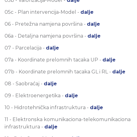
05b - Valorizacija-Model -
dalje
05c - Plan intervencija-Model -
dalje
06 - Pretežna namjena površina -
dalje
06a - Detaljna namjena površina -
dalje
07 - Parcelacija -
dalje
07a - Koordinate prelomnih tacaka UP -
dalje
07b - Koordinate prelomnih tacaka GL i RL -
dalje
08 - Saobraćaj -
dalje
09 - Elektroenergetika -
dalje
10 - Hidrotehnička infrastruktura -
dalje
11 - Elektronska komunikaciona-telekomunikaciona
infrastruktura -
dalje