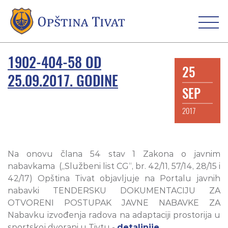
1902-404-58 OD
25
25.09.2017. GODINE
SEP
2017
Na onovu člana 54 stav 1 Zakona o javnim
nabavkama („Službeni list CG“, br. 42/11, 57/14, 28/15 i
42/17) Opština Tivat objavljuje na Portalu javnih
nabavki TENDERSKU DOKUMENTACIJU ZA
OTVORENI POSTUPAK JAVNE NABAVKE ZA
Nabavku izvođenja radova na adaptaciji prostorija u
sportskoj dvorani u Tivtu -
detaljnije