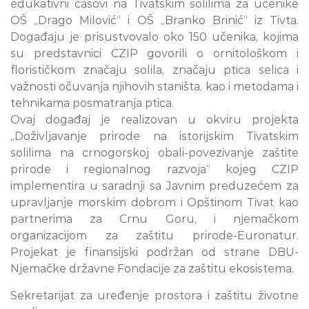
edukativni časovi na Tivatskim solilima za učenike
OŠ „Drago Milović“ i OŠ „Branko Brinić“ iz Tivta.
Događaju je prisustvovalo oko 150 učenika, kojima
su predstavnici CZIP govorili o ornitološkom i
florističkom značaju solila, značaju ptica selica i
važnosti očuvanja njihovih staništa, kao i metodama i
tehnikama posmatranja ptica.
Ovaj događaj je realizovan u okviru projekta
„Doživljavanje prirode na istorijskim Tivatskim
solilima na crnogorskoj obali-povezivanje zaštite
prirode i regionalnog razvoja“ kojeg CZIP
implementira u saradnji sa Javnim preduzećem za
upravljanje morskim dobrom i Opštinom Tivat kao
partnerima za Crnu Goru, i njemačkom
organizacijom za zaštitu prirode-Euronatur.
Projekat je finansijski podržan od strane DBU-
Njemačke državne Fondacije za zaštitu ekosistema.
Sekretarijat za uređenje prostora i zaštitu životne