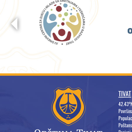
TIVAT
42.43°
Površi
Populac
Poštans