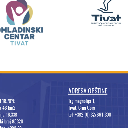
ADRESA OPŠTINE
N 18.70°E
Trg magnolija 1,
na 46 km2
Tivat, Crna Gora
ija 16.338
tel: +382 (0) 32/661-300
ki broj 85320