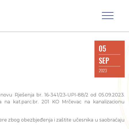
05
SEP
2023
snovu Rješenja br. 16-341/23-UPI-88/2 od 05.09.2023.
ta na kat.parc.br. 201 KO Mrčevac na kanalizacionu
ere zbog obezbjeđenja i zaštite učesnika u saobraćaju