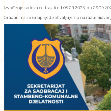
Izvođenje radova će trajati od 05.09.2023. do 06.09.20
Građanima se unaprijed zahvaljujemo na razumijevanj