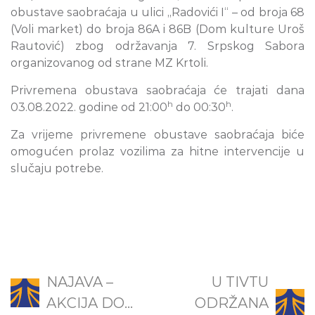
obustave saobraćaja u ulici „Radovići I“ – od broja 68
(Voli market) do broja 86A i 86B (Dom kulture Uroš
Rautović) zbog održavanja 7. Srpskog Sabora
organizovanog od strane MZ Krtoli.
Privremena obustava saobraćaja će trajati dana
h
h
03.08.2022. godine od 21:00
do 00:30
.
Za vrijeme privremene obustave saobraćaja biće
omogućen prolaz vozilima za hitne intervencije u
slučaju potrebe.
NAJAVA –
U TIVTU
AKCIJA DO...
ODRŽANA