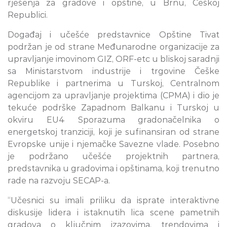
rješenja za gradove i opštine, u Brnu, Češkoj
Republici.
Događaj i učešće predstavnice Opštine Tivat
podržan je od strane Međunarodne organizacije za
upravljanje imovinom GIZ, ORF-etc u bliskoj saradnji
sa Ministarstvom industrije i trgovine Češke
Republike i partnerima u Turskoj, Centralnom
agencijom za upravljanje projektima (CPMA) i dio je
tekuće podrške Zapadnom Balkanu i Turskoj u
okviru EU4 Sporazuma gradonačelnika o
energetskoj tranziciji, koji je sufinansiran od strane
Evropske unije i njemačke Savezne vlade. Posebno
je podržano učešće projektnih partnera,
predstavnika u gradovima i opštinama, koji trenutno
rade na razvoju SECAP-a.
“Učesnici su imali priliku da isprate interaktivne
diskusije lidera i istaknutih lica scene pametnih
gradova o ključnim izazovima, trendovima i