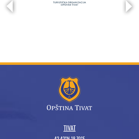
TIVAT
42.43°N 18.70°E