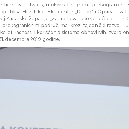
efficiency network¨, u okviru Programa prekogranične 
publika Hrvatska), Eko centar „Delfin“ i Opšina Tivat (
j Zadarske županije „Zadra nova“ kao vodeći partner. Glav
 prekograničnim područjima, kroz zajednički razvoj i 
fikasnosti i korišćenja sistema obnovljivih izvora e
 31. decembra 2019. godine.