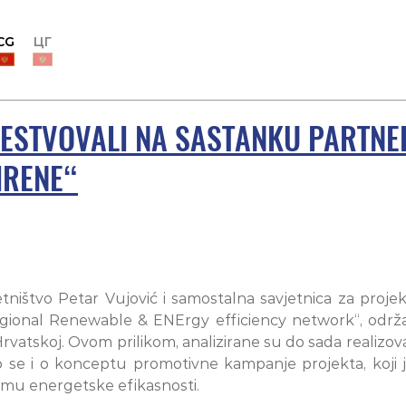
CG
ЦГ
ČESTVOVALI NA SASTANKU PARTNE
IRENE“
tništvo Petar Vujović i samostalna savjetnica za projek
egional Renewable & ENErgy efficiency network“, održa
vatskoj. Ovom prilikom, analizirane su do sada realizova
lo se i o konceptu promotivne kampanje projekta, koji j
temu energetske efikasnosti.