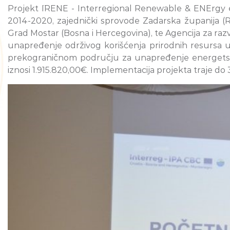
Projekt ¨IRENE - Interregional Renewable & ENErgy 
2014-2020, zajednički sprovode Zadarska županija (Ra
Grad Mostar (Bosna i Hercegovina), te Agencija za razvo
unapređenje održivog korišćenja prirodnih resursa u
prekograničnom području za unapređenje energetske e
iznosi 1.915.820,00€. Implementacija projekta traje do