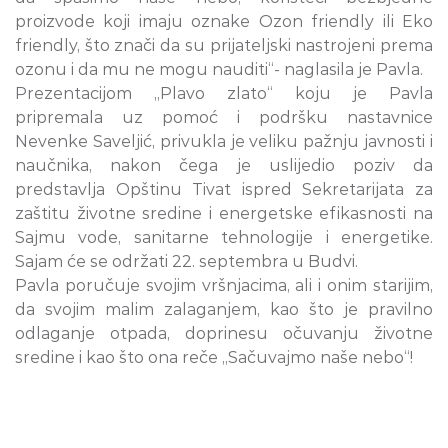
proizvode koji imaju oznake Ozon friendly ili Eko
friendly, što znači da su prijateljski nastrojeni prema
ozonu i da mu ne mogu nauditi“- naglasila je Pavla.
Prezentacijom „Plavo zlato“ koju je Pavla
pripremala uz pomoć i podršku nastavnice
Nevenke Saveljić, privukla je veliku pažnju javnosti i
naučnika, nakon čega je uslijedio poziv da
predstavlja Opštinu Tivat ispred Sekretarijata za
zaštitu životne sredine i energetske efikasnosti na
Sajmu vode, sanitarne tehnologije i energetike.
Sajam će se održati 22. septembra u Budvi.
Pavla poručuje svojim vršnjacima, ali i onim starijim,
da svojim malim zalaganjem, kao što je pravilno
odlaganje otpada, doprinesu očuvanju životne
sredine i kao što ona reče „Sačuvajmo naše nebo“!