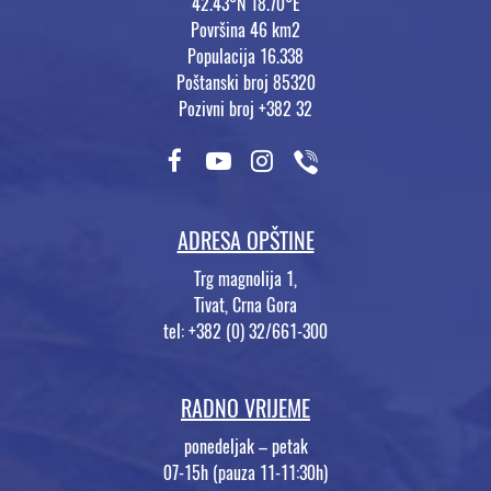
42.43°N 18.70°E
Površina 46 km2
Populacija 16.338
Poštanski broj 85320
Pozivni broj +382 32
ADRESA OPŠTINE
Trg magnolija 1,
Tivat, Crna Gora
tel: +382 (0) 32/661-300
RADNO VRIJEME
ponedeljak – petak
07-15h (pauza 11-11:30h)