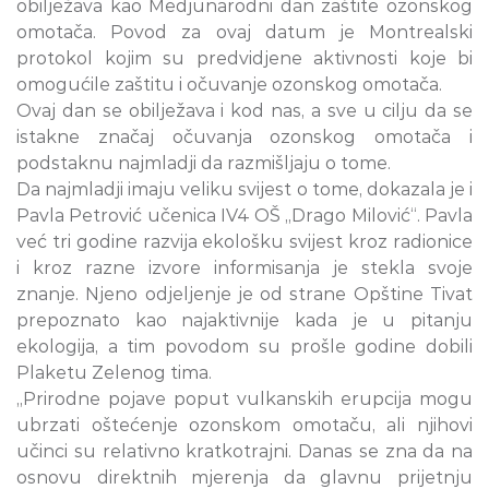
obilježava kao Medjunarodni dan zaštite ozonskog
omotača. Povod za ovaj datum je Montrealski
protokol kojim su predvidjene aktivnosti koje bi
omogućile zaštitu i očuvanje ozonskog omotača.
Ovaj dan se obilježava i kod nas, a sve u cilju da se
istakne značaj očuvanja ozonskog omotača i
podstaknu najmladji da razmišljaju o tome.
Da najmladji imaju veliku svijest o tome, dokazala je i
Pavla Petrović učenica IV4 OŠ „Drago Milović“. Pavla
već tri godine razvija ekološku svijest kroz radionice
i kroz razne izvore informisanja je stekla svoje
znanje. Njeno odjeljenje je od strane Opštine Tivat
prepoznato kao najaktivnije kada je u pitanju
ekologija, a tim povodom su prošle godine dobili
Plaketu Zelenog tima.
,,Prirodne pojave poput vulkanskih erupcija mogu
ubrzati oštećenje ozonskom omotaču, ali njihovi
učinci su relativno kratkotrajni. Danas se zna da na
osnovu direktnih mjerenja da glavnu prijetnju