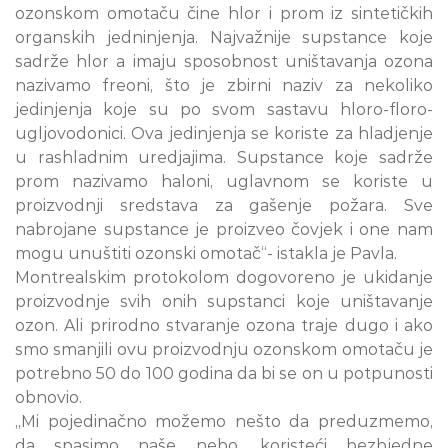
ozonskom omotaču čine hlor i prom iz sintetičkih
organskih jedninjenja. Najvažnije supstance koje
sadrže hlor a imaju sposobnost uništavanja ozona
nazivamo freoni, što je zbirni naziv za nekoliko
jedinjenja koje su po svom sastavu hloro-floro-
ugljovodonici. Ova jedinjenja se koriste za hladjenje
u rashladnim uredjajima. Supstance koje sadrže
prom nazivamo haloni, uglavnom se koriste u
proizvodnji sredstava za gašenje požara. Sve
nabrojane supstance je proizveo čovjek i one nam
mogu unuštiti ozonski omotač“- istakla je Pavla.
Montrealskim protokolom dogovoreno je ukidanje
proizvodnje svih onih supstanci koje uništavanje
ozon. Ali prirodno stvaranje ozona traje dugo i ako
smo smanjili ovu proizvodnju ozonskom omotaču je
potrebno 50 do 100 godina da bi se on u potpunosti
obnovio.
„Mi pojedinačno možemo nešto da preduzmemo,
da spasimo naše nebo, koristeći bezbjedne