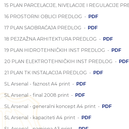
15 PLAN PARCELACIJE, NIVELACIJE I REGULACIJE P
16 PROSTORNI OBLICI PREDLOG -
PDF
17 PLAN SAOBRAĆAJA PREDLOG -
PDF
18 PEJZAŽNA ARHITEKTURA PREDLOG -
PDF
19 PLAN HIDROTEHNIČKIH INST PREDLOG -
PDF
20 PLAN ELEKTROTEHNIČKIH INST PREDLOG -
PDF
21 PLAN TK INSTALACIJA PREDLOG -
PDF
SL Arsenal - faznost A4 print -
PDF
SL Arsenal - final 2008 print -
PDF
SL Arsenal - generalni koncept A4 print -
PDF
SL Arsenal - kapaciteti A4 print -
PDF
SL Arsenal - namjena A3 print -
PDF