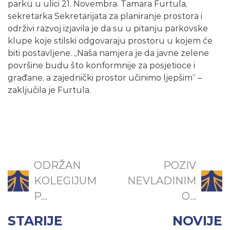
parku u ulici 21. Novembra. Tamara Furtula,
sekretarka Sekretarijata za planiranje prostora i
održivi razvoj izjavila je da su u pitanju parkovske
klupe koje stilski odgovaraju prostoru u kojem će
biti postavljene. „Naša namjera je da javne zelene
površine budu što konformnije za posjetioce i
građane, a zajednički prostor učinimo ljepšim“ –
zaključila je Furtula.
ODRŽAN
POZIV
KOLEGIJUM
NEVLADINIM
P...
O...
STARIJE
NOVIJE