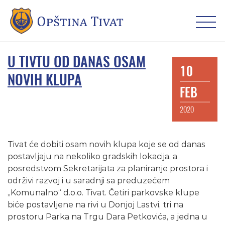
U TIVTU OD DANAS OSAM
10
NOVIH KLUPA
FEB
2020
Tivat će dobiti osam novih klupa koje se od danas
postavljaju na nekoliko gradskih lokacija, a
posredstvom Sekretarijata za planiranje prostora i
održivi razvoj i u saradnji sa preduzećem
„Komunalno“ d.o.o. Tivat. Četiri parkovske klupe
biće postavljene na rivi u Donjoj Lastvi, tri na
prostoru Parka na Trgu Dara Petkovića, a jedna u