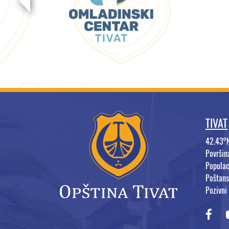
TIVAT
42.43°
Površi
Populac
Poštans
Pozivni