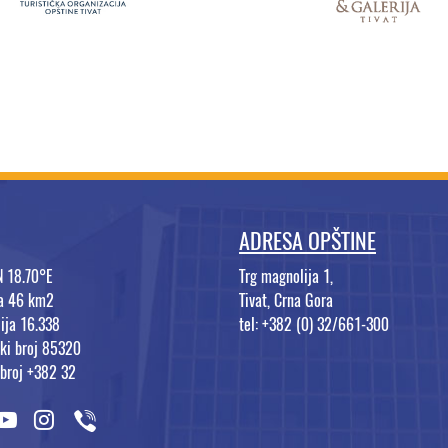
ADRESA OPŠTINE
N 18.70°E
Trg magnolija 1,
na 46 km2
Tivat, Crna Gora
ija 16.338
tel: +382 (0) 32/661-300
ki broj 85320
 broj +382 32