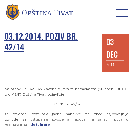
03.12.2014. POZIV BR.
03
42/14
DEC
2014
Na osnovu čl. 62 i 63 Zakona o javnim nabavkama (Službeni list CG,
broj 42/11) Opština Tivat, objavljuje
POZIV br. 42/14
za otvoreni postupak javne nabavke za izbor najpovoljnije
ponude za
ustupanje izvođenja radova na sanaciji puta u
Bogdašićima
-
detaljnije